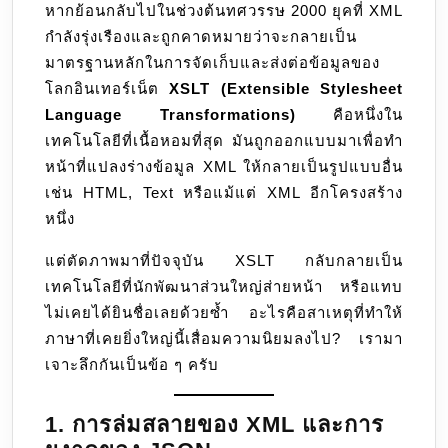
หากย้อนกลับไปในช่วงต้นทศวรรษ 2000 ยุคที่ XML
เป็น
กำลังรุ่งเรืองและถูกคาดหมายว่าจะกลายเป็น
ที่
มาตรฐานหลักในการจัดเก็บและส่งต่อข้อมูลของ
นิยม?
โลกอินเทอร์เน็ต
XSLT (Extensible Stylesheet
จาก
Language Transformations)
คือหนึ่งใน
เทคโนโลยี
เทคโนโลยีที่เนื้อหอมที่สุด มันถูกออกแบบมาเพื่อทำ
เปลี่ยน
หน้าที่แปลงร่างข้อมูล XML ให้กลายเป็นรูปแบบอื่น
โลก
เช่น HTML, Text หรือแม้แต่ XML อีกโครงสร้าง
สู่
หนึ่ง
เครื่อง
มือ
แต่ตัดภาพมาที่ปัจจุบัน XSLT กลับกลายเป็น
เฉพาะ
เทคโนโลยีที่นักพัฒนาส่วนใหญ่ส่ายหน้า หรือแทบ
กลุ่ม
ไม่เคยได้ยินชื่อเลยด้วยซ้ำ อะไรคือสาเหตุที่ทำให้
ที่
ภาษาที่เคยยิ่งใหญ่นี้เสื่อมความนิยมลงไป? เรามา
โลก
เจาะลึกกันเป็นข้อ ๆ ครับ
ลืม
1. การล่มสลายของ XML และการ