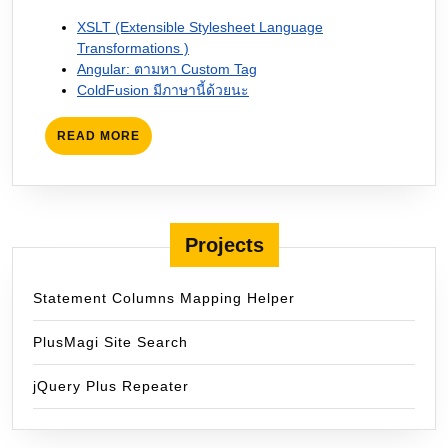
XSLT (Extensible Stylesheet Language
Transformations )
Angular: ตามหา Custom Tag
ColdFusion มีภาษานี้ด้วยนะ
READ
READ MORE
MORE
Projects
Statement Columns Mapping Helper
PlusMagi Site Search
jQuery Plus Repeater