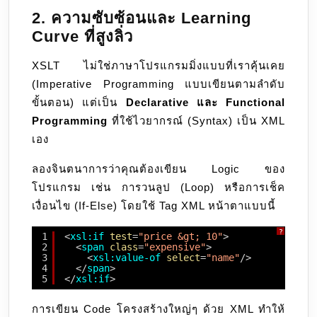
2. ความซับซ้อนและ Learning
Curve ที่สูงลิ่ว
XSLT ไม่ใช่ภาษาโปรแกรมมิ่งแบบที่เราคุ้นเคย
(Imperative Programming แบบเขียนตามลำดับ
ขั้นตอน) แต่เป็น
Declarative และ Functional
Programming
ที่ใช้ไวยากรณ์ (Syntax) เป็น XML
เอง
ลองจินตนาการว่าคุณต้องเขียน Logic ของ
โปรแกรม เช่น การวนลูป (Loop) หรือการเช็ค
เงื่อนไข (If-Else) โดยใช้ Tag XML หน้าตาแบบนี้
?
1
<
xsl:if
test
=
"price &gt; 10"
>
2
<
span
class
=
"expensive"
>
3
<
xsl:value-of
select
=
"name"
/>
4
</
span
>
5
</
xsl:if
>
การเขียน Code โครงสร้างใหญ่ๆ ด้วย XML ทำให้