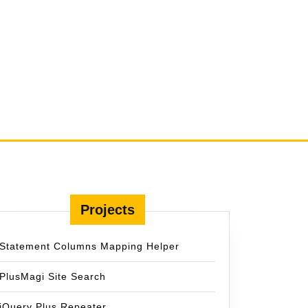
Projects
Statement Columns Mapping Helper
PlusMagi Site Search
jQuery Plus Repeater