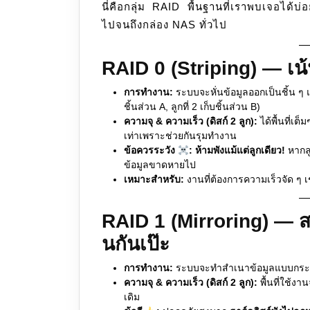
นี่คือกลุ่ม RAID พื้นฐานที่เราพบเจอได้บ่
ไปจนถึงกล่อง NAS ทั่วไป
RAID 0 (Striping) — เน
การทำงาน:
ระบบจะหั่นข้อมูลออกเป็นชิ้น ๆ แล
ชิ้นส่วน A, ลูกที่ 2 เก็บชิ้นส่วน B)
ความจุ & ความเร็ว (ดิสก์ 2 ลูก):
ได้พื้นที่เต
เท่าเพราะช่วยกันรุมทำงาน
ข้อควรระวัง
:
ห้ามพังแม้แต่ลูกเดียว!
หากลู
ข้อมูลขาดหายไป
เหมาะสำหรับ:
งานที่ต้องการความเร็วจัด ๆ เช
RAID 1 (Mirroring) — สา
นกันเป๊ะ
การทำงาน:
ระบบจะทำสำเนาข้อมูลแบบกระจกเง
ความจุ & ความเร็ว (ดิสก์ 2 ลูก):
พื้นที่ใช้ง
เดิม