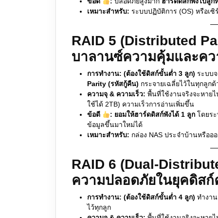
ข้อดี
:
ปลอดภัยสูงมาก
ฮาร์ดดิสก์พังไปลูก
เหมาะสำหรับ:
ระบบปฏิบัติการ (OS) หรือเซิร
RAID 5 (Distributed P
บาลานซ์ความคุ้มและคว
การทำงาน:
(ต้องใช้ดิสก์ขั้นต่ำ 3 ลูก)
ระบบจะก
Parity (รหัสกู้คืน)
กระจายเฉลี่ยไว้ในทุกลูกด้
ความจุ & ความเร็ว:
พื้นที่ใช้งานจริงจะหายไป
ใช้ได้ 2TB) ความเร็วการอ่านเพิ่มขึ้น
ข้อดี
:
ยอมให้ฮาร์ดดิสก์พังได้ 1 ลูก
โดยระบบ
ข้อมูลขึ้นมาใหม่ได้
เหมาะสำหรับ:
กล่อง NAS ประจำบ้านหรือออ
RAID 6 (Dual-Distribute
ความปลอดภัยในยุคดิสก์ค
การทำงาน:
(ต้องใช้ดิสก์ขั้นต่ำ 4 ลูก)
ทำงานคล
ไว้ทุกลูก
ความจุ & ความเร็ว:
พื้นที่ใช้งานจริงจะหายไ