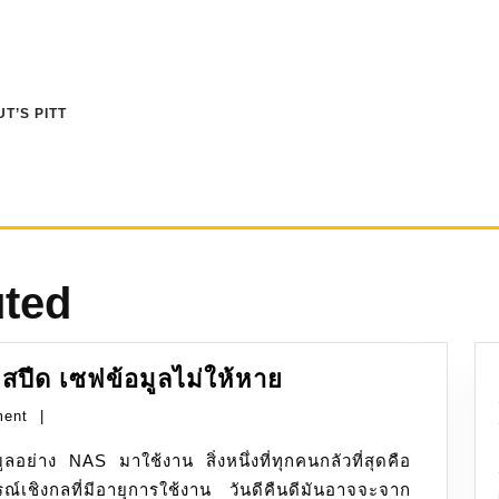
T’S PITT
uted
RAID:
มสปีด เซฟข้อมูลไม่ให้หาย
รวม
ment
|
พลัง
มูลอย่าง NAS มาใช้งาน สิ่งหนึ่งที่ทุกคนกลัวที่สุดคือ
ฮาร์ดดิสก์
ณ์เชิงกลที่มีอายุการใช้งาน วันดีคืนดีมันอาจจะจาก
เพิ่ม