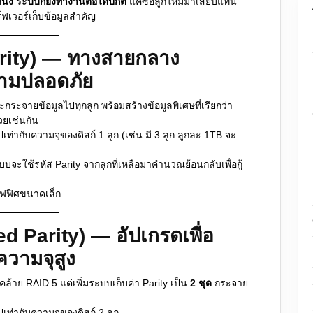
หนึ่ง ระบบก็ยังทำงานต่อได้ปกติ
แค่ซื้อลูกใหม่มาเสียบแทน
์ฟเวอร์เก็บข้อมูลสำคัญ
arity) — ทางสายกลาง
ามปลอดภัย
ระจายข้อมูลไปทุกลูก พร้อมสร้างข้อมูลพิเศษที่เรียกว่า
วยเช่นกัน
เท่ากับความจุของดิสก์ 1 ลูก (เช่น มี 3 ลูก ลูกละ 1TB จะ
จะใช้รหัส Parity จากลูกที่เหลือมาคำนวณย้อนกลับเพื่อกู้
ฟฟิศขนาดเล็ก
d Parity) — อัปเกรดเพื่อ
วามจุสูง
้าย RAID 5 แต่เพิ่มระบบเก็บค่า Parity เป็น
2 ชุด
กระจาย
ปเท่ากับความจุของดิสก์ 2 ลูก