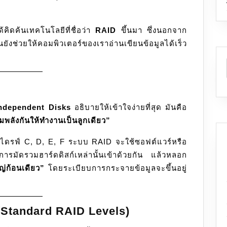
สปีด
เซฟ
ด้คิดค้นเทคโนโลยีที่ชื่อว่า
RAID
ขึ้นมา ซึ่งนอกจาก
ข้อมูล
ยังช่วยให้คอมพิวเตอร์ของเราอ่านเขียนข้อมูลได้เร็ว
ไม่
ให้
หาย
ndependent Disks
อธิบายให้เข้าใจง่ายที่สุด มันคือ
พลังกันให้ทำงานเป็นลูกเดียว”
น ไดรฟ์ C, D, E, F ระบบ RAID จะใช้ซอฟต์แวร์หรือ
รมัดรวมฮาร์ดดิสก์เหล่านั้นเข้าด้วยกัน แล้วหลอก
ญ่ก้อนเดียว”
โดยระเบียบการกระจายข้อมูลจะขึ้นอยู่
(Standard RAID Levels)