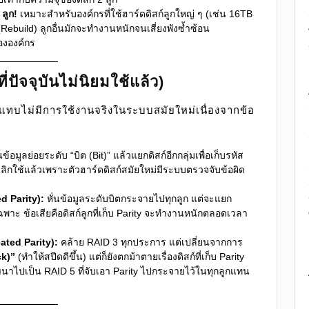
 ลูก!
เหมาะสำหรับองค์กรที่ใช้ฮาร์ดดิสก์ลูกใหญ่ ๆ (เช่น 16TB
ล (Rebuild) ลูกอื่นมักจะทำงานหนักจนเสี่ยงพังซ้ำซ้อน
ององค์กร
่ปัจจุบันไม่นิยมใช้แล้ว)
นแทบไม่มีการใช้งานจริงในระบบสมัยใหม่เนื่องจากข้อ
นข้อมูลย่อยระดับ “บิต (Bit)” แล้วแยกดิสก์อีกกลุ่มเพื่อเก็บรหัส
ลิกใช้แล้วเพราะตัวฮาร์ดดิสก์สมัยใหม่มีระบบตรวจจับข้อผิด
d Parity):
หั่นข้อมูลระดับบิตกระจายไปทุกลูก แต่จะแยก
เฉพาะ ข้อเสียคือดิสก์ลูกที่เก็บ Parity จะทำงานหนักตลอดเวลา
ated Parity):
คล้าย RAID 3 ทุกประการ แต่เปลี่ยนจากการ
ck)”
(ทำให้สปีดดีขึ้น) แต่ก็ยังตกม้าตายเรื่องดิสก์ที่เก็บ Parity
นาไปเป็น RAID 5 ที่จับเอา Parity ไปกระจายไว้ในทุกลูกแทน