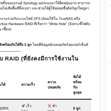
ิทธิ์ของแบรนด์ Synology ออกแบบมาให้ยืดหยุ่นมาก สามารถ
ม่เสียพื้นที่ทิ้งเปล่า และช่วยให้ผู้ใช้ทยอยซื้อดิสก์ลูกใหญ่มา
ทำงานร่วมกับระบบไฟล์ ZFS (นิยมใช้ใน TrueNAS หรือ
มของ Hardware RAID ที่เรียกว่า “Write Hole” (จังหวะที่ไฟดับ
 เพี้ยน)
ังพร้อมกันได้ถึง 3 ลูก
โดยที่ข้อมูลยังปลอดภัยร้อยเปอร์เซ็นต์
บ RAID (ที่ยังคงมีการใช้งานใน
พังได้
ความ
พร้อม
านได้
ความเร็ว
ปลอดภัย
กัน
สูงสุด
เร็ว
ต่ำ
 100%
0 ลูก