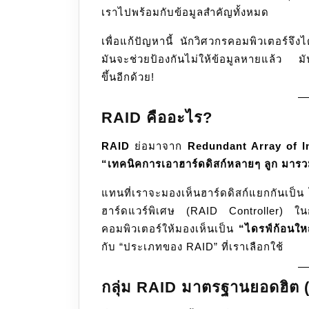
เราไปพร้อมกับข้อมูลสำคัญทั้งหมด
เพื่อแก้ปัญหานี้ นักวิศวกรคอมพิวเตอร์จึงไ
มันจะช่วยป้องกันไม่ให้ข้อมูลหายแล้ว มัน
ขึ้นอีกด้วย!
RAID คืออะไร?
RAID
ย่อมาจาก
Redundant Array of I
“เทคนิคการเอาฮาร์ดดิสก์หลายๆ ลูก มารวม
แทนที่เราจะมองเห็นฮาร์ดดิสก์แยกกันเป็
ฮาร์ดแวร์พิเศษ (RAID Controller) ในกา
คอมพิวเตอร์ให้มองเห็นเป็น
“ไดรฟ์ก้อนให
กับ “ประเภทของ RAID” ที่เราเลือกใช้
กลุ่ม RAID มาตรฐานยอดฮิต 