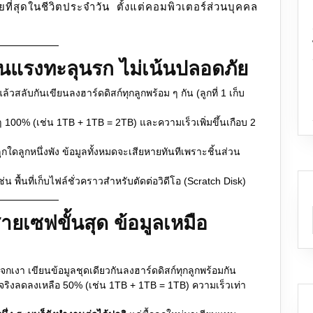
อยที่สุดในชีวิตประจำวัน ตั้งแต่คอมพิวเตอร์ส่วนบุคคล
้นแรงทะลุนรก ไม่เน้นปลอดภัย
้วสลับกันเขียนลงฮาร์ดดิสก์ทุกลูกพร้อม ๆ กัน (ลูกที่ 1 เก็บ
็มๆ 100% (เช่น 1TB + 1TB = 2TB) และความเร็วเพิ่มขึ้นเกือบ 2
กใดลูกหนึ่งพัง ข้อมูลทั้งหมดจะเสียหายทันทีเพราะชิ้นส่วน
่น พื้นที่เก็บไฟล์ชั่วคราวสำหรับตัดต่อวิดีโอ (Scratch Disk)
ยเซฟขั้นสุด ข้อมูลเหมือ
า เขียนข้อมูลชุดเดียวกันลงฮาร์ดดิสก์ทุกลูกพร้อมกัน
านจริงลดลงเหลือ 50% (เช่น 1TB + 1TB = 1TB) ความเร็วเท่า