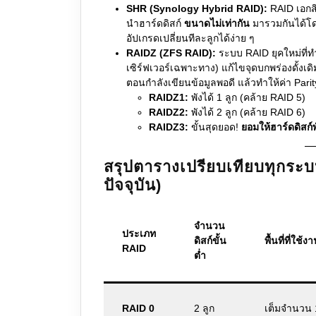
SHR (Synology Hybrid RAID):
RAID เอกส
นำฮาร์ดดิสก์
ขนาดไม่เท่ากัน
มารวมกันได้โดยไ
อัปเกรดเปลี่ยนทีละลูกได้ง่าย ๆ
RAIDZ (ZFS RAID):
ระบบ RAID ยุคใหม่ที่
เซิร์ฟเวอร์เฉพาะทาง) แก้ไขจุดบกพร่องดั้งเดิ
ตอนกำลังเขียนข้อมูลพอดี แล้วทำให้ค่า Parity
RAIDZ1:
พังได้ 1 ลูก (คล้าย RAID 5)
RAIDZ2:
พังได้ 2 ลูก (คล้าย RAID 6)
RAIDZ3:
ขั้นสุดยอด!
ยอมให้ฮาร์ดดิสก์พ
สรุปตารางเปรียบเทียบทุกระบ
ปัจจุบัน)
จำนวน
ประเภท
ดิสก์ขั้น
พื้นที่ที่ใช้ง
RAID
ต่ำ
RAID 0
2 ลูก
เต็มจำนวน