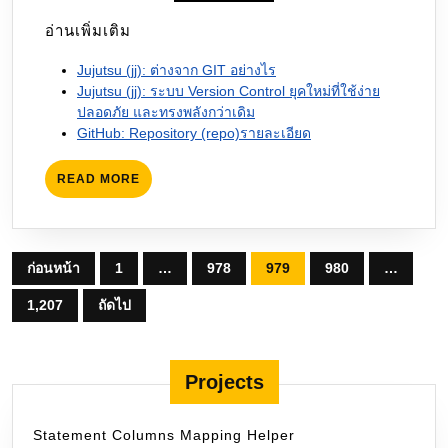
อ่านเพิ่มเติม
Jujutsu (jj): ต่างจาก GIT อย่างไร
Jujutsu (jj): ระบบ Version Control ยุคใหม่ที่ใช้ง่าย
ปลอดภัย และทรงพลังกว่าเดิม
GitHub: Repository (repo)รายละเอียด
READ
READ MORE
MORE
Posts
ก่อนหน้า
1
…
978
979
980
…
pagination
1,207
ถัดไป
Projects
Statement Columns Mapping Helper