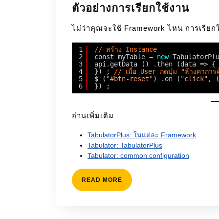
ตัวอย่างการเรียกใช้งาน
ไม่ว่าคุณจะใช้ Framework ไหน การเรียกใ
1
// สร้าง Instance
2
const myTable = 
new
TabulatorPl
3
api.getData () .then (data => {
4
}) ; 
// เมื่อ User กดปุ่ม "ล้างค่าการ
5
$ (
"#btn-reset"
) .on (
"click"
, 
6
}) ;
อ่านเพิ่มเติม
TabulatorPlus: ในแต่ละ Framework
Tabulator: TabulatorPlus
Tabulator: common configuration
READ
READ MORE
MORE