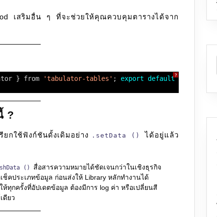
 เสริมอื่น ๆ ที่จะช่วยให้คุณควบคุมตารางได้จาก
?
ator } from 
'tabulator-tables'
; 
export
default
class
Tab
้ ?
ียกใช้ฟังก์ชันดั้งเดิมอย่าง
ได้อยู่แล้ว
.setData ()
สื่อสารความหมายได้ชัดเจนกว่าในเชิงธุรกิจ
eshData ()
เช็คประเภทข้อมูล ก่อนส่งให้ Library หลักทำงานได้
ครั้งที่อัปเดตข้อมูล ต้องมีการ log ค่า หรือเปลี่ยนสี
เดียว