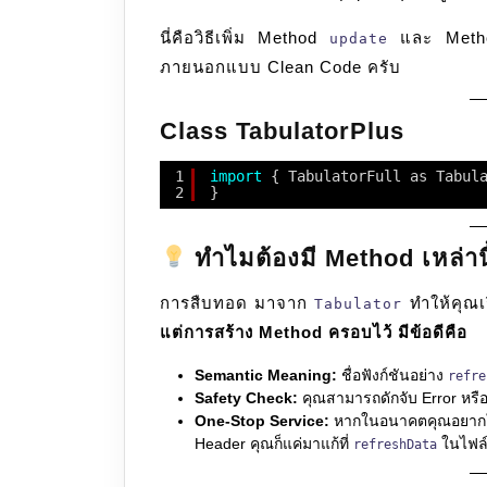
นี่คือวิธีเพิ่ม Method
และ Method
update
ภายนอกแบบ Clean Code ครับ
Class TabulatorPlus
1
import
{ TabulatorFull as Tabul
2
}
ทำไมต้องมี Method เหล่านี
การสืบทอด มาจาก
ทำให้คุณเร
Tabulator
แต่การสร้าง Method ครอบไว้ มีข้อดีคือ
Semantic Meaning:
ชื่อฟังก์ชันอย่าง
refr
Safety Check:
คุณสามารถดักจับ Error หรือ
One-Stop Service:
หากในอนาคตคุณอยากให้ทุก
Header คุณก็แค่มาแก้ที่
ในไฟล์
refreshData