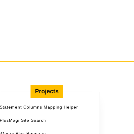
Projects
Statement Columns Mapping Helper
PlusMagi Site Search
jQuery Plus Repeater