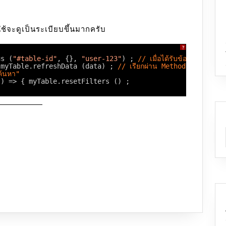
ช้จะดูเป็นระเบียบขึ้นมากครับ
?
us (
"#table-id"
, {}, 
"user-123"
) ; 
// เมื่อได้รับข้อมูลใหม่จาก
 myTable.refreshData (data) ; 
// เรียกผ่าน Method ที่เราสร้างใ
ค้นหา"
() => { myTable.resetFilters () ;