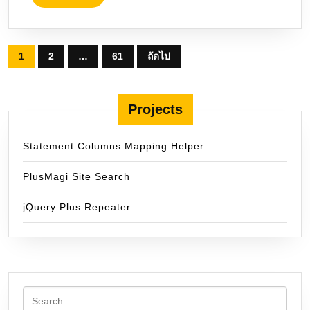
MORE
Posts
1
2
…
61
ถัดไป
pagination
Projects
Statement Columns Mapping Helper
PlusMagi Site Search
jQuery Plus Repeater