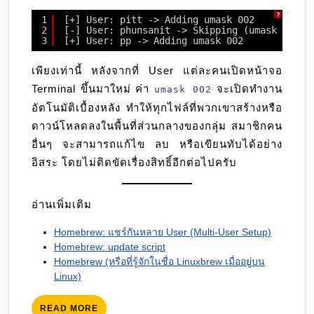
?
1
[+] User: pitt -> Adding umask 002
2
[-] User: phunsanit -> Skipping (umask 002 a
3
[+] User: pp -> Adding umask 002
เพียงเท่านี้ หลังจากที่ User แต่ละคนเปิดหน้าจอ
Terminal ขึ้นมาใหม่ ค่า
จะเปิดทำงาน
umask 002
อัตโนมัติเบื้องหลัง ทำให้ทุกไฟล์ที่พวกเขาสร้างหรือ
ดาวน์โหลดลงในพื้นที่ส่วนกลางของกลุ่ม สมาชิกคน
อื่นๆ จะสามารถแก้ไข ลบ หรือเขียนทับได้อย่าง
อิสระ โดยไม่ติดขัดเรื่องสิทธิ์อีกต่อไปครับ
อ่านเพิ่มเติม
Homebrew: แชร์กันหลาย User (Multi-User Setup)
Homebrew: update script
Homebrew (หรือที่รู้จักในชื่อ Linuxbrew เมื่ออยู่บน
Linux)
READ
READ MORE