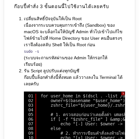
ก๊อบปี้คำสั่ง 3 ขั้นตอนนี้ไปใช้งานได้เลยครับ
เปลี่ยนสิทธิ์ปัจจุบันให้เป็น Root
เนื่องจากระบบควบคุมการเข้าถึง (Sandbox) ของ
macOS จะบล็อกไม่ให้บัญชี Admin ทั่วไปเข้าไปแก้ไข
ไฟล์ข้ามไปที่ Home Directory ของ User คนอื่นตรงๆ
เราจึงต้องสลับ Shell ให้เป็น Root ก่อน
sudo -s
(ระบบจะถามรหัสผ่านของ Admin ให้กรอกให้
เรียบร้อย)
รัน Script ลูปปรับแต่งทุกบัญชี
ก๊อบปี้บล็อกคำสั่งนี้ทั้งหมด แล้ววางลงใน Terminal ได้
เลยครับ
?
01
for user_home in $(dscl . -list /Users 
02
owner=$(basename "$user_home")
03
zshrc_file="${user_home}/.zshrc"
04
05
# 1. ตรวจสอบก่อนว่าเคยตั้งค่า umask 002 ไปแ
06
if [ -f "$zshrc_file" ] &amp;&amp; 
07
echo "[-] User: $owner -> Skipp
08
else
09
# 2. ทำการเขียนคำสั่งลงท้ายไฟล์ ~/.
10
echo "[+] User: $owner -> Addin