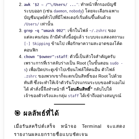
: ทำหน้าที่กรองบัญชี
awk '$2 ~ /^\/Users/ ...'
ระบบออก (เช่น
,
) โดยจะเลือกเฉพาะ
daemon
nobody
บัญชีมนุษย์ทั่วไปที่มีโฟลเดอร์เริ่มต้นขึ้นต้นด้วย
เท่านั้น
/Users/
: เช็กในไฟล์
ของ
grep -q "umask 002"
~/.zshrc
แต่ละคนก่อน ถ้ามีคำสั่งนี้อยู่แล้ว ระบบจะแสดงสถานะ
ข้ามไป เพื่อรักษาความสะอาดของโค้ด
[-] Skipping
คอนฟิก
: ตัวนี้เป็นหัวใจสำคัญครับ
chown "$owner":staff
เพราะการที่เราสลับร่างเป็น Root (ในขั้นตอน
sudo -
) เพื่อเปิดประตูเข้าไปเขียนไฟล์ให้คนอื่น ตัวไฟล์
s
ของพวกเขาก็จะตกเป็นสิทธิ์ของ Root ไปด้วย
.zshrc
ทันที ซึ่งจะทำให้เจ้าตัวรันโปรแกรมระบบของตัวเองไม่
ได้ คำสั่งนี้จึงทำหน้าที่
“โอนคืนสิทธิ์”
กลับไปให้
เจ้าของตัวจริงและกลุ่ม
ได้เข้าถึงอย่างสมบูรณ์
staff
🎯 ผลลัพธ์ที่ได้
เมื่อรันสคริปต์เสร็จ หน้าจอ Terminal จะแสดง
รายงานผลแยกรายชื่อแบบชัดเจน