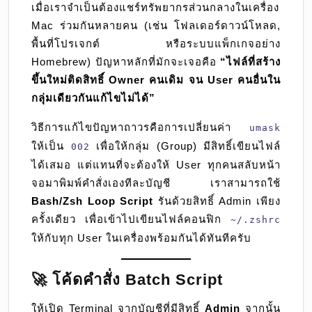
เมื่อเราจำเป็นต้องแชร์ทรัพยากรส่วนกลางในเครื่อง
002
Mac ร่วมกันหลายคน (เช่น โฟลเดอร์ดาวน์โหลด,
ให้
พื้นที่โปรเจกต์ หรือระบบแพ็กเกจอย่าง
กับ
Homebrew) ปัญหาหลักที่มักจะเจอคือ
“ไฟล์ที่สร้าง
ทุก
ขึ้นใหม่ติดสิทธิ์ Owner คนเดิม จน User คนอื่นใน
User
กลุ่มเดียวกันแก้ไขไม่ได้”
บน
Mac
วิธีการแก้ไขปัญหาถาวรคือการเปลี่ยนค่า
umask
อัตโนมัติ
ให้เป็น
เพื่อให้กลุ่ม (Group) มีสิทธิ์เขียนไฟล์
002
ผ่าน
ได้เสมอ แต่แทนที่จะต้องให้ User ทุกคนสลับหน้า
Terminal
จอมาพิมพ์คำสั่งเองทีละบัญชี เราสามารถใช้
(Batch
Bash/Zsh Loop Script
รันด้วยสิทธิ์ Admin เพียง
Script)
ครั้งเดียว เพื่อเข้าไปเขียนไฟล์คอนฟิก
~/.zshrc
ให้กับทุก User ในเครื่องพร้อมกันได้ทันทีครับ
🚀 โค้ดคำสั่ง Batch Script
ให้เปิด Terminal จากบัญชีที่มีสิทธิ์
Admin
จากนั้น