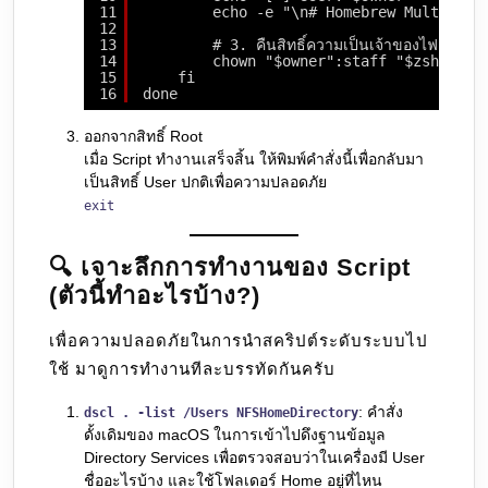
11
echo -e "\n# Homebrew Multi-Use
12
13
# 3. คืนสิทธิ์ความเป็นเจ้าของไฟล์ให้ Us
14
chown "$owner":staff "$zshrc_fi
15
fi
16
done
ออกจากสิทธิ์ Root
เมื่อ Script ทำงานเสร็จสิ้น ให้พิมพ์คำสั่งนี้เพื่อกลับมา
เป็นสิทธิ์ User ปกติเพื่อความปลอดภัย
exit
🔍 เจาะลึกการทำงานของ Script
(ตัวนี้ทำอะไรบ้าง?)
เพื่อความปลอดภัยในการนำสคริปต์ระดับระบบไป
ใช้ มาดูการทำงานทีละบรรทัดกันครับ
: คำสั่ง
dscl . -list /Users NFSHomeDirectory
ดั้งเดิมของ macOS ในการเข้าไปดึงฐานข้อมูล
Directory Services เพื่อตรวจสอบว่าในเครื่องมี User
ชื่ออะไรบ้าง และใช้โฟลเดอร์ Home อยู่ที่ไหน