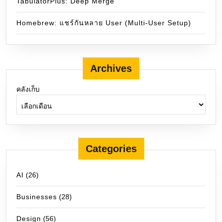
TabulatorPlus: Deep Merge
Homebrew: แชร์กันหลาย User (Multi-User Setup)
Archives
คลังเก็บ
Categories
AI
(26)
Businesses
(28)
Design
(56)