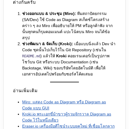
ต่างกันครับ
ช่วงออกแบบ & ประชุม (Miro):
ทีมสถาปัตยกรรม
(SA/Dev) ใช้ Code as Diagram สเก็ตช์โครงสร้าง
คร่าว ๆ ลง Miro เพื่ออธิบายให้ PM หรือลูกค้าฟัง จาก
นั้นทุกคนก็รุมคอมเมนต์ แปะโน้ตบน Miro จนได้ข้อ
สรุป
ช่วงพัฒนา & จัดเก็บ (Kroki):
เมื่อแบบนิ่งแล้ว Dev นำ
Code ชุดนั้นไปเก็บไว้ใน Git Repository (เช่นใน
) แล้วให้
Kroki
คอยเรนเดอร์เป็นรูปภาพ
README.md
โชว์บน Git หรือระบบ Documentation (เช่น
Backstage, Wiki) ของบริษัทโดยอัตโนมัติ เพื่อให้
เอกสารอัปเดตไปพร้อมกับซอร์สโค้ดเสมอ
อ่านเพิ่มเติม
Miro: แสดง Code as Diagram หรือ Diagram as
Code แบบ GUI
Kroki.io พระเอกขี่ม้าขาวผู้รวมจักรวาล Diagram as
Code ไว้ในหนึ่งเดียว
Eraser.io เครื่องมือดีไซน์ระบบยุคใหม่ ที่เชื่อมโลกลาก