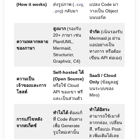
(How it works)
ส่งรูปภาพ (
,
แปลง Code มา
.svg
) กลับมา
วางเป็น Object
.png
บนบอร์ด
สูงมาก
(รองรับ
จำกัด
(เน้นรองรับ
20+ ภาษา เช่น
Mermaid.js ผ่าน
ความหลากหลาย
PlantUML,
แอปอย่างเป็น
ของภาษา
Mermaid,
ทางการ หรือต้อง
Structurizr,
เขียน API ต่อเอง)
Graphviz, C4)
Self-hosted ได้
SaaS / Cloud
ความเป็น
(Open Source)
Only
(ข้อมูลอยู่
เจ้าของและการ
หรือใช้ Cloud
บนระบบของ
โฮสต์
API ของเขา ฟรี
Miro)
และเป็นส่วนตัว
ทำได้อิสระ
ทำไม่ได้
ต้องแก้
สามารถใช้เมาส์
การแก้ไขหลัง
ที่ Code ต้นทาง
ลากกล่อง, เปลี่ยน
จากสเก็ตช์
เพื่อ Generate
สี, หรือแปะ Post-
รูปใหม่เท่านั้น
it เพิ่มเติมได้เลย