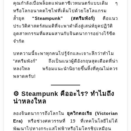
คุณกำลังเบื่อพล็อตแฟนตาซีเวทมนตร์แบบเดิม ๆ
หรือโลกอนาคตไซไฟที่เต็มไปด้วยโฮโลแกรม
ล้ำยุค
“Steampunk” (สตรีมพังก์)
คือแนว
ประวัติศาสตร์สมมติที่จะพาดำดิ่งสู่เสน่ห์ยุคปฏิวัติ
อุตสาหกรรมที่ผสมผสานกับจินตนาการอย่างไร้ขีด
จำกัด
บทความนี้จะพาทุกคนไปรู้จักและเจาะลึกว่าทำไม
“สตรีมพังก์” ถึงเป็นแนวผู้ดีอังกฤษสุดเดือดที่น่า
หลงใหล พร้อมแนะนำนิยายขึ้นหิ้งที่คุณไม่ควร
พลาดครับ!
⚙️ Steampunk คืออะไร? ทำไมถึง
น่าหลงใหล
ลองจินตนาการถึงโลกใน
ยุควิกตอเรีย (Victorian
Era)
หรือช่วงศตวรรษที่ 19 ที่เทคโนโลยีไม่ได้
พัฒนาไปทางกระแสไฟฟ้าหรือไมโครชิปเหมือน