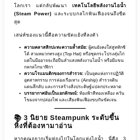
โลกเรา แต่กลับพัฒนา
เทคโนโลยีพลังงานไอน้ำ
(Steam Power)
และระบบกลไกฟันเฟืองจนถึงขีด
สุด
เสน่ห์ของแนวนี้คือความขัดแย้งที่ลงตัว
ความคลาสสิกปะทะความล้ำสมัย:
ผู้คนยังคงใส่สูททักซิ
โด้ สวมหมวกทรงสูง (Top Hat) หรือชุดกระโปรงสุ่มไก่
แต่ในมืออาจจะถือปืนลำแสงพลังงานไอน้ำ หรือมีแขน
กลกลไกนาฬิกา
ความโรแมนติกของการสำรวจ:
เป็นยุคแห่งการปฏิวัติ
อุตสาหกรรม การล่องเรือเหาะ (Airship) สำรวจดิน
แดนลึกลับ และการสร้างสิ่งประดิษฐ์แปลกประหลาด
บรรยากาศอันเป็นเอกลักษณ์:
ท้องฟ้าสีทองเหลือง ควัน
โขมงจากปล่องไฟ และเสียงฟันเฟืองขบกันขัดเจน
📚 3 นิยาย Steampunk ระดับขึ้น
หิ้งที่ต้องหามาอ่าน
หากคุณอยากเริ่มท่องไปในโลกแห่งไอน้ำ นี่คือ 3