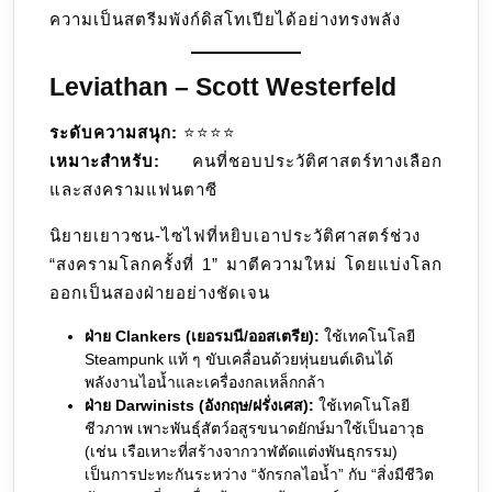
ความเป็นสตรีมพังก์ดิสโทเปียได้อย่างทรงพลัง
Leviathan – Scott Westerfeld
ระดับความสนุก:
⭐️⭐️⭐️⭐️
เหมาะสำหรับ:
คนที่ชอบประวัติศาสตร์ทางเลือก
และสงครามแฟนตาซี
นิยายเยาวชน-ไซไฟที่หยิบเอาประวัติศาสตร์ช่วง
“สงครามโลกครั้งที่ 1” มาตีความใหม่ โดยแบ่งโลก
ออกเป็นสองฝ่ายอย่างชัดเจน
ฝ่าย Clankers (เยอรมนี/ออสเตรีย):
ใช้เทคโนโลยี
Steampunk แท้ ๆ ขับเคลื่อนด้วยหุ่นยนต์เดินได้
พลังงานไอน้ำและเครื่องกลเหล็กกล้า
ฝ่าย Darwinists (อังกฤษ/ฝรั่งเศส):
ใช้เทคโนโลยี
ชีวภาพ เพาะพันธุ์สัตว์อสูรขนาดยักษ์มาใช้เป็นอาวุธ
(เช่น เรือเหาะที่สร้างจากวาฬตัดแต่งพันธุกรรม)
เป็นการปะทะกันระหว่าง “จักรกลไอน้ำ” กับ “สิ่งมีชีวิต