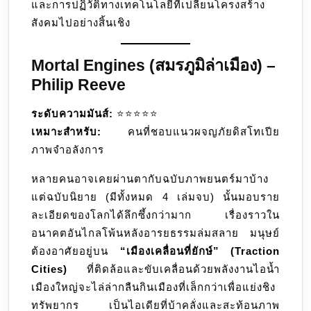
และการปฏิวัติทางเทคโนโลยีที่เปลี่ยนโครงสร้าง
สังคมไปอย่างสิ้นเชิง
Mortal Engines (สมรภูมิล่าเมือง) –
Philip Reeve
ระดับความมันส์:
⭐️⭐️⭐️⭐️⭐️
เหมาะสำหรับ:
คนที่ชอบแนวผจญภัยดิสโทเปีย
ภาพจำอลังการ
หลายคนอาจเคยผ่านตากับฉบับภาพยนตร์มาบ้าง
แต่ฉบับนิยาย (มีทั้งหมด 4 เล่มจบ) นั้นมอบราย
ละเอียดของโลกได้ลึกซึ้งกว่ามาก เรื่องราวใน
อนาคตอันไกลโพ้นหลังอารยธรรมล่มสลาย มนุษย์
ต้องอาศัยอยู่บน
“เมืองเคลื่อนที่ยักษ์” (Traction
Cities)
ที่ติดล้อและขับเคลื่อนด้วยพลังงานไอน้ำ
เมืองใหญ่จะไล่ล่ากลืนกินเมืองที่เล็กกว่าเพื่อแย่งชิง
ทรัพยากร เป็นไอเดียที่บ้าคลั่งและสะท้อนภาพ