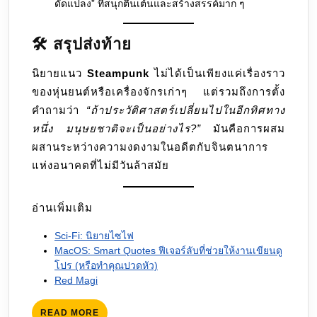
ดัดแปลง” ที่สนุกตื่นเต้นและสร้างสรรค์มาก ๆ
🛠️ สรุปส่งท้าย
นิยายแนว
Steampunk
ไม่ได้เป็นเพียงแค่เรื่องราว
ของหุ่นยนต์หรือเครื่องจักรเก่าๆ แต่รวมถึงการตั้ง
คำถามว่า
“ถ้าประวัติศาสตร์เปลี่ยนไปในอีกทิศทาง
หนึ่ง มนุษยชาติจะเป็นอย่างไร?”
มันคือการผสม
ผสานระหว่างความงดงามในอดีตกับจินตนาการ
แห่งอนาคตที่ไม่มีวันล้าสมัย
อ่านเพิ่มเติม
Sci-Fi: นิยายไซไฟ
MacOS: Smart Quotes ฟีเจอร์ลับที่ช่วยให้งานเขียนดู
โปร (หรือทำคุณปวดหัว)
Red Magi
READ
READ MORE