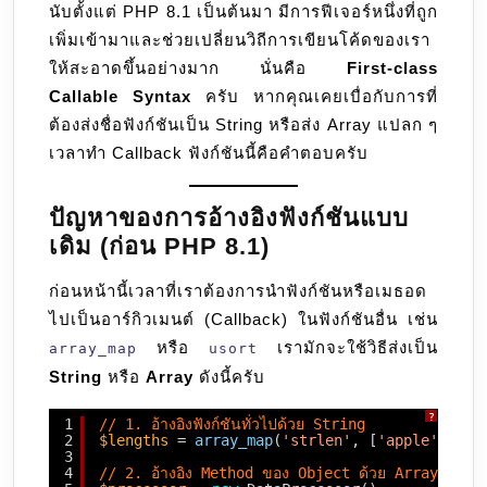
นับตั้งแต่ PHP 8.1 เป็นต้นมา มีการฟีเจอร์หนึ่งที่ถูก
Syntax
เพิ่มเข้ามาและช่วยเปลี่ยนวิถีการเขียนโค้ดของเรา
วิธี
ให้สะอาดขึ้นอย่างมาก นั่นคือ
First-class
อ้างอิง
Callable Syntax
ครับ หากคุณเคยเบื่อกับการที่
ฟังก์ชัน
ต้องส่งชื่อฟังก์ชันเป็น String หรือส่ง Array แปลก ๆ
แบบ
เวลาทำ Callback ฟังก์ชันนี้คือคำตอบครับ
โม
เดิร์น
ปัญหาของการอ้างอิงฟังก์ชันแบบ
เดิม (ก่อน PHP 8.1)
ก่อนหน้านี้เวลาที่เราต้องการนำฟังก์ชันหรือเมธอด
ไปเป็นอาร์กิวเมนต์ (Callback) ในฟังก์ชันอื่น เช่น
หรือ
เรามักจะใช้วิธีส่งเป็น
array_map
usort
String
หรือ
Array
ดังนี้ครับ
?
1
// 1. อ้างอิงฟังก์ชันทั่วไปด้วย String
2
$lengths
= 
array_map
(
'strlen'
, [
'apple'
, 
'ba
3
4
// 2. อ้างอิง Method ของ Object ด้วย Array [$o