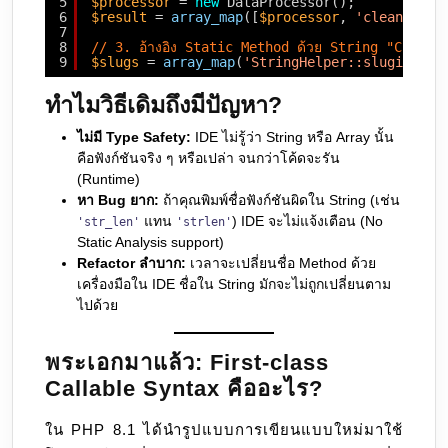
5
$processor
= 
new
DataProcessor();
6
$result
= 
array_map
([
$processor
, 
'cleanData'
7
8
// 3. อ้างอิง Static Method ด้วย String "Class:
9
$slugs
= 
array_map
(
'StringHelper::slugify'
, 
ทำไมวิธีเดิมถึงมีปัญหา?
ไม่มี Type Safety:
IDE ไม่รู้ว่า String หรือ Array นั้น
คือฟังก์ชันจริง ๆ หรือเปล่า จนกว่าโค้ดจะรัน
(Runtime)
หา Bug ยาก:
ถ้าคุณพิมพ์ชื่อฟังก์ชันผิดใน String (เช่น
แทน
) IDE จะไม่แจ้งเตือน (No
'str_len'
'strlen'
Static Analysis support)
Refactor ลำบาก:
เวลาจะเปลี่ยนชื่อ Method ด้วย
เครื่องมือใน IDE ชื่อใน String มักจะไม่ถูกเปลี่ยนตาม
ไปด้วย
พระเอกมาแล้ว: First-class
Callable Syntax คืออะไร?
ใน PHP 8.1 ได้นำรูปแบบการเขียนแบบใหม่มาใช้