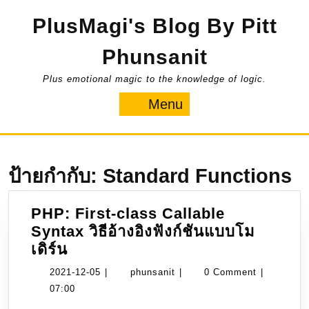
Skip
PlusMagi's Blog By Pitt
to
content
Phunsanit
Plus emotional magic to the knowledge of logic.
Menu
Menu
ป้ายกำกับ:
Standard Functions
PHP: First-class Callable
Syntax วิธีอ้างอิงฟังก์ชันแบบโม
PHP:
เดิร์น
First-
2021-
phunsanit
2021-12-05
|
phunsanit
|
0 Comment
|
class
12-
07:00
Callable
05