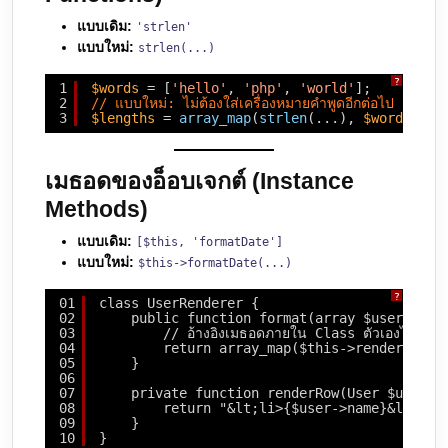
แบบเดิม:
'strlen'
แบบใหม่:
strlen(...)
?
1
$words
= [
'hello'
, 
'php'
, 
'world'
];
2
// แบบใหม่: ไม่ต้องใส่เครื่องหมายคำพูดอีกต่อไป
3
$lengths
= 
array_map
(
strlen
(...), 
$words
);
เมธอดของอ็อบเจกต์ (Instance
Methods)
แบบเดิม:
[$this, 'formatDate']
แบบใหม่:
$this->formatDate(...)
?
01
class UserRenderer {
02
public function format(array $users): a
03
// อ้างอิงเมธอดภายใน Class ตัวเองได้หล่อ
04
return array_map($this->renderRow(.
05
}
06
07
private function renderRow(User $user):
08
return "&lt;li>{$user->name}&lt;/li
09
}
10
}