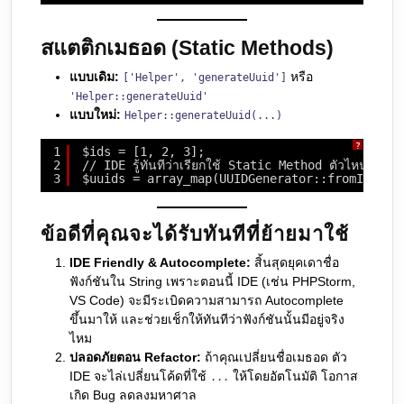
สแตติกเมธอด (Static Methods)
แบบเดิม:
หรือ
['Helper', 'generateUuid']
'Helper::generateUuid'
แบบใหม่:
Helper::generateUuid(...)
?
1
$ids = [1, 2, 3];
2
// IDE รู้ทันทีว่าเรียกใช้ Static Method ตัวไหน
3
$uuids = array_map(UUIDGenerator::fromId(...
ข้อดีที่คุณจะได้รับทันทีที่ย้ายมาใช้
IDE Friendly & Autocomplete:
สิ้นสุดยุคเดาชื่อ
ฟังก์ชันใน String เพราะตอนนี้ IDE (เช่น PHPStorm,
VS Code) จะมีระเบิดความสามารถ Autocomplete
ขึ้นมาให้ และช่วยเช็กให้ทันทีว่าฟังก์ชันนั้นมีอยู่จริง
ไหม
ปลอดภัยตอน Refactor:
ถ้าคุณเปลี่ยนชื่อเมธอด ตัว
IDE จะไล่เปลี่ยนโค้ดที่ใช้
ให้โดยอัตโนมัติ โอกาส
...
เกิด Bug ลดลงมหาศาล