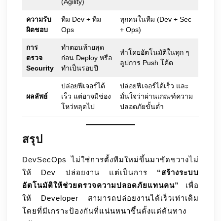
(Agility)
ความรับ
ทีม Dev + ทีม
ทุกคนในทีม (Dev + Sec
ผิดชอบ
Ops
+ Ops)
การ
ทำตอนท้ายสุด
ทำโดยอัตโนมัติในทุก ๆ
ตรวจ
ก่อน Deploy หรือ
ลูปการ Push โค้ด
Security
ทำเป็นรอบปี
ปล่อยฟีเจอร์ได้
ปล่อยฟีเจอร์ได้เร็ว และ
ผลลัพธ์
เร็ว แต่อาจมีช่อง
มั่นใจว่าผ่านเกณฑ์ความ
โหว่หลุดไป
ปลอดภัยขั้นต่ำ
สรุป
DevSecOps ไม่ใช่การตั้งทีมใหม่ขึ้นมาขัดขวางไม่
ให้ Dev ปล่อยงาน แต่เป็นการ
“สร้างระบบ
อัตโนมัติให้ช่วยตรวจความปลอดภัยแทนคน”
เพื่อ
ให้ Developer สามารถปล่อยงานได้เร็วเท่าเดิม
โดยที่มีเกราะป้องกันที่แน่นหนาขึ้นตั้งแต่ต้นทาง