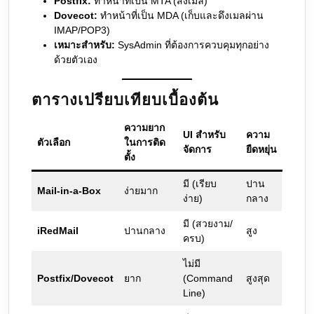
Postfix:
ทำหน้าที่เป็น MTA (ส่งเมล)
Dovecot:
ทำหน้าที่เป็น MDA (เก็บและดึงเมลผ่าน
IMAP/POP3)
เหมาะสำหรับ:
SysAdmin ที่ต้องการควบคุมทุกอย่าง
ด้วยตัวเอง
ตารางเปรียบเทียบเบื้องต้น
ความยาก
UI สำหรับ
ความ
ตัวเลือก
ในการติด
จัดการ
ยืดหยุ่น
ตั้ง
มี (เรียบ
ปาน
Mail-in-a-Box
ง่ายมาก
ง่าย)
กลาง
มี (สวยงาม/
iRedMail
ปานกลาง
สูง
ครบ)
ไม่มี
Postfix/Dovecot
ยาก
(Command
สูงสุด
Line)