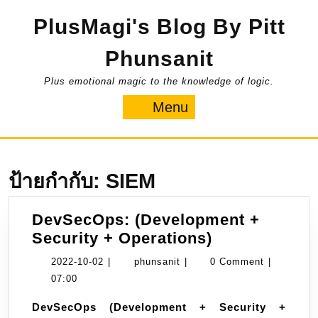
Skip
PlusMagi's Blog By Pitt
to
content
Phunsanit
Plus emotional magic to the knowledge of logic.
Menu
Menu
ป้ายกำกับ:
SIEM
DevSecOps: (Development +
DevSecOps:
Security + Operations)
(Developmen
2022-
phunsanit
2022-10-02
|
phunsanit
|
0 Comment
|
+
10-
07:00
Security
02
DevSecOps (Development + Security +
+