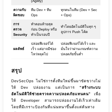
(Agility)
ความรับ
ทีม Dev + ทีม
ทุกคนในทีม (Dev + Sec
ผิดชอบ
Ops
+ Ops)
การ
ทำตอนท้ายสุด
ทำโดยอัตโนมัติในทุก ๆ
ตรวจ
ก่อน Deploy หรือ
ลูปการ Push โค้ด
Security
ทำเป็นรอบปี
ปล่อยฟีเจอร์ได้
ปล่อยฟีเจอร์ได้เร็ว และ
ผลลัพธ์
เร็ว แต่อาจมีช่อง
มั่นใจว่าผ่านเกณฑ์ความ
โหว่หลุดไป
ปลอดภัยขั้นต่ำ
สรุป
DevSecOps ไม่ใช่การตั้งทีมใหม่ขึ้นมาขัดขวางไม่
ให้ Dev ปล่อยงาน แต่เป็นการ
“สร้างระบบ
อัตโนมัติให้ช่วยตรวจความปลอดภัยแทนคน”
เพื่อ
ให้ Developer สามารถปล่อยงานได้เร็วเท่าเดิม
โดยที่มีเกราะป้องกันที่แน่นหนาขึ้นตั้งแต่ต้นทาง