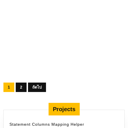
อะไร
ทำความรู้จัก CI/CD: หัวใจสำคัญของการพัฒนา
ซอฟต์แวร์ยุคใหม่
Trivy: สแกนหาช่องโหว่
READ
READ MORE
MORE
Posts
1
2
ถัดไป
pagination
Projects
Statement Columns Mapping Helper