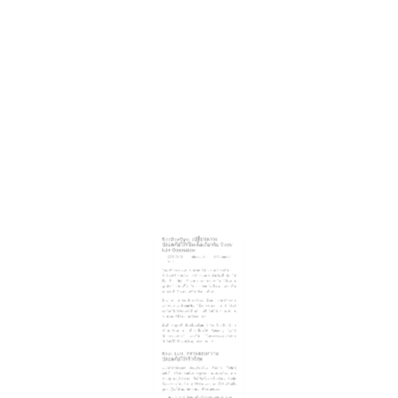
Shift Left: ตรวจสอบความ
ปลอดภัยให้เร็วที่สุด
แนวคิดหลักของ SecDevOps คือการ
“Shift
Left”
หรือการขยับการดูแลความปลอดภัยมาทาง
ซ้ายสุดของโปรเซส ซึ่งก็คือตั้งแต่เริ่มเขียน Code
ยิ่งเจอช่องโหว่เร็ว ค่าใช้จ่ายและเวลาที่ใช้แก้ไขยิ่ง
ถูกลง
(ไม่ได้หมายความว่าเขียนเองนะ)
IDE Plugins:
ติดตั้งเครื่องมือตรวจ Code ตั้งแต่บน
หน้าจอของ Dev (เช่น SonarLint, Snyk) เพื่อคอยเตือน
เรื่องช่องโหว่พื้นฐาน (SQL Injection, Cross-Site
Scripting) ตั้งแต่ตอนกำลังพิมพ์
Pre-commit Hooks:
ใช้สคริปต์บล็อกไม่ให้ Push
Code ที่มีปัญหา เช่น เผลอใส่ Hardcoded API Keys
หรือ Database Credentials ลงไปใน Git repository
CI/CD Pipeline ที่ปลอดภัย
(Automated Security)