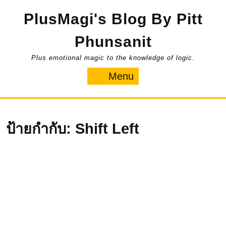
Skip
PlusMagi's Blog By Pitt
to
content
Phunsanit
Plus emotional magic to the knowledge of logic.
Menu
Menu
ป้ายกำกับ:
Shift Left