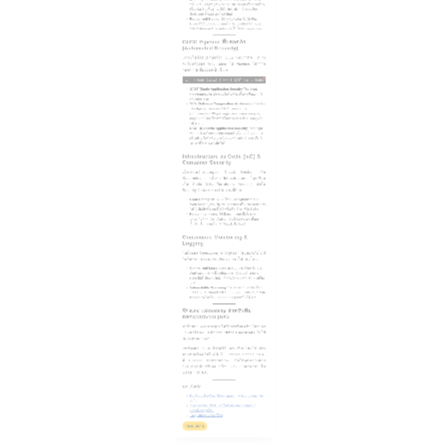
เราจะไม่ใช้คนมานั่งรีวิว Code ทุกบรรทัด แต่เรา
จะใช้พลังของ Automation ใน Pipeline ในการก
รองความเสี่ยงออกเป็นชั้น ๆ
?
1
[ Code Commit ] ──> [ SAST (ตรวจ Code) ] ──> [ 
SAST (Static Application Security Testing):
ตรวจสอบซอร์สโค้ดแบบไม่ต้องรัน เพื่อหา Pattern ที่
เสี่ยงอันตราย
SCA (Software Composition Analysis):
ตรวจสอบ
Third-party Libraries หรือ Open-source
components (เช่น package.json, composer.json,
nuget) ว่ามีช่องโหว่ที่ทั่วโลกประกาศเฝ้าระวังอยู่หรือ
ไม่ (CVE)
DAST (Dynamic Application Security Testing):
ทดสอบโจมตีระบบจากภายนอกในสิ่งแวดล้อมจำลอง
(Staging/QA) เพื่อดูว่าเมื่อแอปพลิเคชันทำงานจริง มี
จุดโหว่ที่หลุดรอดไปหรือไม่
Infrastructure as Code (IaC) &
Container Security