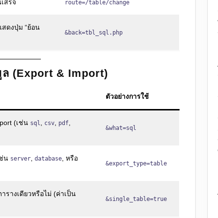
เสร็จ
route=/table/change
แสดงปุ่ม “ย้อน
&back=tbl_sql.php
ูล (Export & Import)
ตัวอย่างการใช้
ort (เช่น
,
,
,
sql
csv
pdf
&what=sql
ช่น
,
, หรือ
server
database
&export_type=table
ตารางเดียวหรือไม่ (ค่าเป็น
&single_table=true