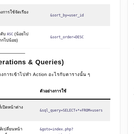
้องการใช้จัดเรียง
&sort_by=user_id
ำดับ
(น้อยไป
ASC
&sort_order=DESC
ากไปน้อย)
erations & Queries)
าต้องการเข้าไปทำ Action อะไรกับตารางนั้น ๆ
ตัวอย่างการใช้
ี่เปิดหน้าต่าง
&sql_query=SELECT+*+FROM+users
้เปลี่ยนหน้า
&goto=index.php?