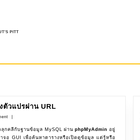
T’S PITT
phpMyAdmin:
งตัวแปรผ่าน URL
เคล็ด
ment
|
ลับ
้องคลุกคลีกับฐานข้อมูล MySQL ผ่าน
การ
phpMyAdmin
อยู่
าจอ GUI เพื่อค้นหาตารางหรือเปิดดูข้อมูล แต่รู้หรือ
ส่งตัว