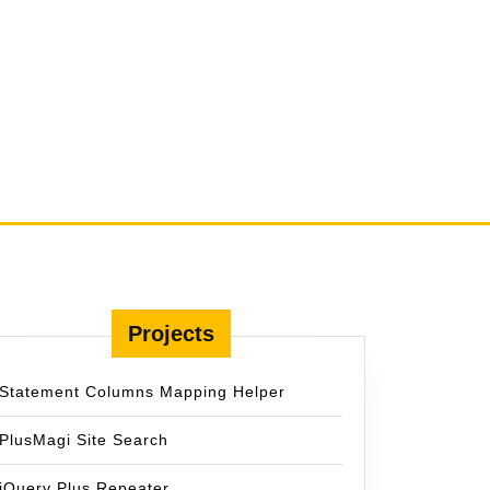
Projects
Statement Columns Mapping Helper
PlusMagi Site Search
jQuery Plus Repeater