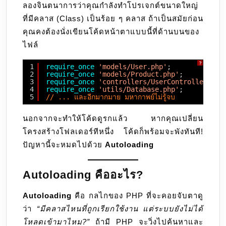
ลองจินตนาการว่าคุณกำลังทำโปรเจกต์ขนาดใหญ่
ให้
ที่มีคลาส (Class) เป็นร้อย ๆ คลาส ถ้าเป็นสมัยก่อน
ปวด
คุณคงต้องนั่งเขียนโค้ดหน้าตาแบบนี้ที่ด้านบนของ
หัว
ไฟล์
แล้ว
ปล่อย
?
1
require_once
'models/User.php'
;
ให้
2
require_once
'models/Product.php'
;
3
require_once
'controllers/UserController.php
ระบบ
4
require_once
'utils/Database.php'
;
5
// ... และอีกมากมาย มหากาพย์ไม่รู้จบ
จัดการ
อัตโนมัติ
นอกจากจะทำให้โค้ดดูรกแล้ว หากคุณเปลี่ยน
โครงสร้างโฟลเดอร์ทีหนึ่ง โค้ดก็พร้อมจะพังทันที!
ปัญหานี้จะหมดไปด้วย
Autoloading
Autoloading คืออะไร?
Autoloading
คือ กลไกของ PHP ที่จะคอยจับตาดู
ว่า
“มีคลาสไหนที่ถูกเรียกใช้งาน แต่ระบบยังไม่ได้
โหลดเข้ามาไหม?”
ถ้ามี PHP จะวิ่งไปค้นหาและ