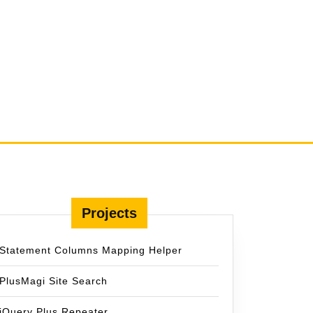
Projects
Statement Columns Mapping Helper
PlusMagi Site Search
jQuery Plus Repeater