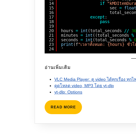
14
if
"kMDItemDur
15
sec 
=
floa
16
total_seco
17
except
:
18
pass
19
20
hours 
=
int
(total_seconds 
/
/
3
21
minutes 
=
int
((total_seconds 
%
22
seconds 
=
int
(total_seconds 
%
23
print
(f
"เวลาทั้งหมด: {hours} ชั่
24
'
อ่านเพิ่มเติม
VLC Media Player: ดู video ได้ทุกเรื่อง ทุกไ
ดูดโหลด video, MP3 โดย yt-dlp
yt-dlp: Options
READ
READ MORE
MORE