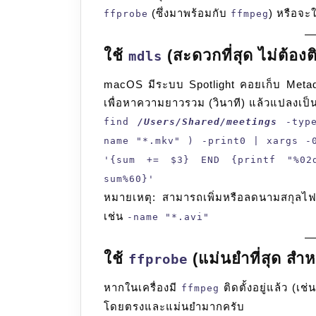
(ซึ่งมาพร้อมกับ
) หรือจะใ
ffprobe
ffmpeg
ใช้
(สะดวกที่สุด ไม่ต้องต
mdls
macOS มีระบบ Spotlight คอยเก็บ Metadat
เพื่อหาความยาวรวม (วินาที) แล้วแปลงเป็น ช
find
/Users/Shared/meetings
-type
name "*.mkv" ) -print0 | xargs -
'{sum += $3} END {printf "%02d
sum%60}'
หมายเหตุ: สามารถเพิ่มหรือลดนามสกุลไฟ
เช่น
-name "*.avi"
ใช้
(แม่นยำที่สุด สำ
ffprobe
หากในเครื่องมี
ติดตั้งอยู่แล้ว (เช
ffmpeg
โดยตรงและแม่นยำมากครับ