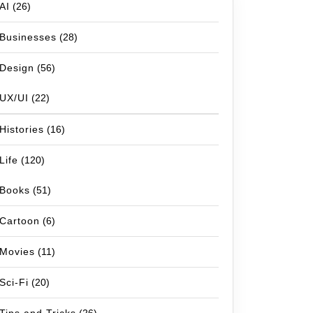
AI
(26)
Businesses
(28)
Design
(56)
UX/UI
(22)
 วินาที)"
)
Histories
(16)
Life
(120)
Books
(51)
Cartoon
(6)
Movies
(11)
Sci-Fi
(20)