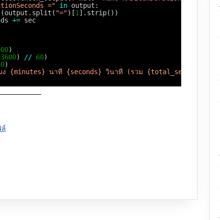
ationSeconds ="
in
output:
t
(output.split(
"="
)[
1
].strip())
nds 
+
=
sec
600
)
3600
) 
/
/
60
)
60
)
วโมง {minutes} นาที {seconds} วินาที (รวม {total_seconds:.2f}
ฟล์