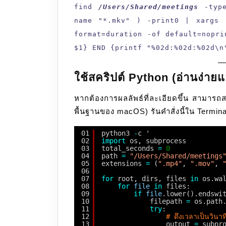
find
/Users/Shared/meetings
-type
name "*.mkv" ) -print0 | xargs 
format=duration -of default=nopri
$1} END {printf "%02d:%02d:%02d\n
ใช้สคริปต์ Python (อ่านง่าย
หากต้องการผลลัพธ์ที่ละเอียดขึ้น สามารถส
พื้นฐานของ macOS) รันคำสั่งนี้ใน Termina
01
python3 
-
c '
02
import
os, subprocess
03
total_seconds 
=
0
04
path 
=
"/Users/Shared/meetings
05
extensions 
=
(
".mp4"
, 
".mov"
, 
06
07
for
root, dirs, files 
in
os.wa
08
for
file
in
files:
09
if
file
.lower().endswi
10
filepath 
=
os.path
11
try
:
12
# ดึงเวลาเป็นวินา
13
output 
=
subpr