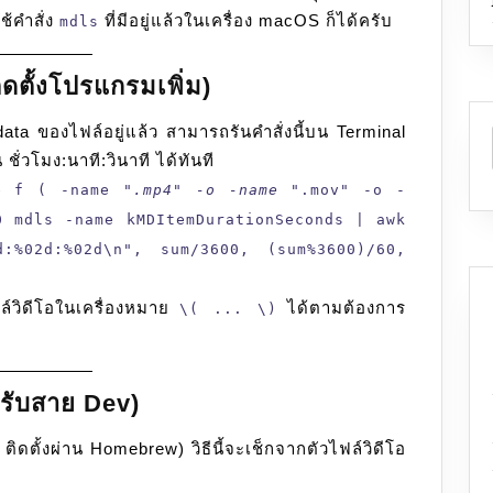
ช้คำสั่ง
ที่มีอยู่แล้วในเครื่อง macOS ก็ได้ครับ
mdls
ิดตั้งโปรแกรมเพิ่ม)
a ของไฟล์อยู่แล้ว สามารถรันคำสั่งนี้บน Terminal
ั่วโมง:นาที:วินาที ได้ทันที
 f ( -name "
.mp4" -o -name "
.mov" -o -
0 mdls -name kMDItemDurationSeconds | awk
:%02d:%02d\n", sum/3600, (sum%3600)/60,
ล์วิดีโอในเครื่องหมาย
ได้ตามต้องการ
\( ... \)
หรับสาย Dev)
่น ติดตั้งผ่าน Homebrew) วิธีนี้จะเช็กจากตัวไฟล์วิดีโอ