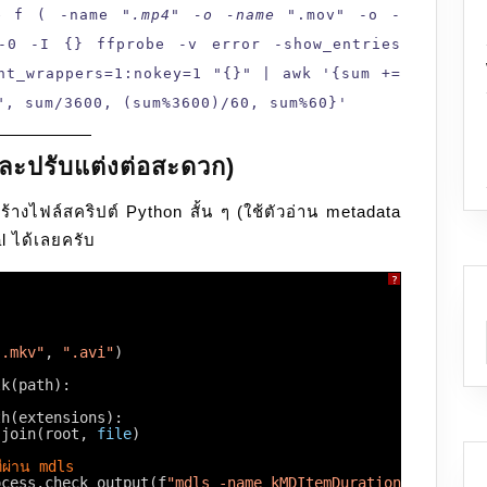
 f ( -name "
.mp4" -o -name "
.mov" -o -
-0 -I {} ffprobe -v error -show_entries
nt_wrappers=1:nokey=1 "{}" | awk '{sum +=
", sum/3600, (sum%3600)/60, sum%60}'
และปรับแต่งต่อสะดวก)
ร้างไฟล์สคริปต์ Python สั้น ๆ (ใช้ตัวอ่าน metadata
l ได้เลยครับ
?
"
".mkv"
, 
".avi"
)
lk(path):
th(extensions):
.join(root, 
file
)
ทีผ่าน mdls
ocess.check_output(f
"mdls -name kMDItemDurationSeconds \