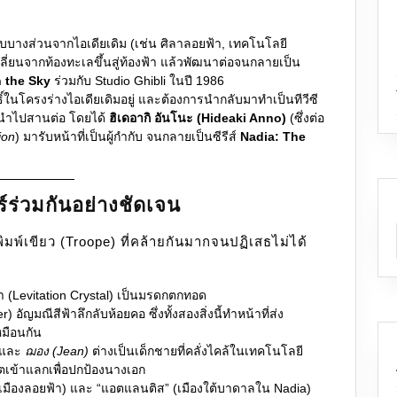
บางส่วนจากไอเดียเดิม (เช่น ศิลาลอยฟ้า, เทคโนโลยี
ลี่ยนจากท้องทะเลขึ้นสู่ท้องฟ้า แล้วพัฒนาต่อจนกลายเป็น
n the Sky
ร่วมกับ Studio Ghibli ในปี 1986
ธิ์ในโครงร่างไอเดียเดิมอยู่ และต้องการนำกลับมาทำเป็นทีวีซี
ำไปสานต่อ โดยได้
ฮิเดอากิ อันโนะ (Hideaki Anno)
(ซึ่งต่อ
ion
) มารับหน้าที่เป็นผู้กำกับ จนกลายเป็นซีรีส์
Nadia: The
ร่วมกันอย่างชัดเจน
พิมพ์เขียว (Troope) ที่คล้ายกันมากจนปฏิเสธไม่ได้
า (Levitation Crystal) เป็นมรดกตกทอด
 อัญมณีสีฟ้าลึกลับห้อยคอ ซึ่งทั้งสองสิ่งนี้ทำหน้าที่ส่ง
มือนกัน
และ
ฌอง (Jean)
ต่างเป็นเด็กชายที่คลั่งไคล้ในเทคโนโลยี
ตเข้าแลกเพื่อปกป้องนางเอก
” (เมืองลอยฟ้า) และ “แอตแลนติส” (เมืองใต้บาดาลใน Nadia)