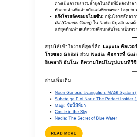
ต่างเป็นอารยธรรมล้ำยุคในอดีตที่มีพลังทำ
ทำลายล้างที่คล้ายกับแสงพิฆาตของ Laputa 
แก๊งโจรสลัดจอมขโมยซีน:
กลุ่มโจรสลัดอา
ดิส (Grandis Gang)
ใน Nadia มีบุคลิกถอดด้
แต่สุดท้ายพ่ายแพ้ความดีจนกลับใจมาเป็นพว
สรุปให้เข้าใจง่ายที่สุดก็คือ
Laputa คือเวอร
โรงของ Ghibli
ส่วน
Nadia คือการที่ Gai
ฮิเดอากิ อันโนะ ตีความใหม่ในรูปแบบทีวีซีร
อ่านเพิ่มเติม
Neon Genesis Evangelion: MAGI System
Subete ga F ni Naru: The Perfect Ins
Magi: ชื่อนี้มีที่มา
Castle in the Sky
Nadia: The Secret of Blue Water
READ
READ MORE