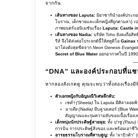
จากกัน
เส้นทางของ Laputa:
มิยาซากินำองค์ประกอบ
โบราณ, เด็กชายและเด็กหญิงที่ถูกตามล่า) เป
ภาพยนตร์แอนิเมชันเรื่อง
Laputa: Castle i
เส้นทางของ Nadia:
บริษัท Toho ยังคงถือสิท
รีส์ จึงได้ส่งต่อโปรเจกต์นี้ให้สตูดิโอ
Gainax
น
มาโด่งดังสุดขีดจาก
Neon Genesis Evangel
Secret of Blue Water
ออกอากาศในปี 1990
“DNA” และองค์ประกอบที่แชร์
หากลองสังเกตดู คุณจะพบว่าทั้งสองเรื่องมี
ตัวเอกหญิงกับอัญมณีวิเศษลึกลับ:
เซต้า (Sheeta)
ใน Laputa มีศิลาลอยฟ้
นาเดีย (Nadia)
มีบลูวอเตอร์ (Blue Water)
สัญญาณและกุมความลับของเนื้อเรื่องเห
เด็กหนุ่มนักประดิษฐ์สายลุย:
ทั้ง
ปาซู (Pazu)
การบิน การประดิษฐ์สิ่งของ และพร้อมเอาชีวิ
อารยธรรมโบราณที่สาบสูญ:
ทั้ง “ลาปิวต้า