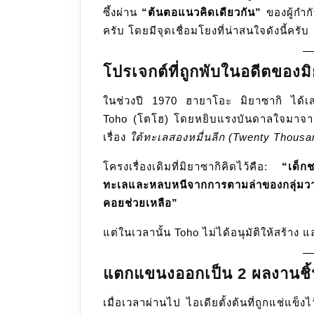
ซึ้งผ่าน
“ต้นตอแนวคิดเดียวกัน”
ของผู้กำ
ครับ โดยมีจุดเชื่อมโยงที่น่าสนใจดังนี้ครับ
โปรเจกต์ที่ถูกพับในอดีตของม
ในช่วงปี 1970 ฮายาโอะ มิยาซากิ ได้เสนอ
Toho (โตโฮ) โดยหยิบแรงบันดาลใจมาจาก
เรื่อง
ใต้ทะเลสองหมื่นลีก (Twenty Thous
โครงเรื่องเดิมที่มิยาซากิคิดไว้คือ:
“เด็ก
ทะเลและหลบหนีจากการตามล่าของกลุ่มวาย
คอยช่วยเหลือ”
แต่ในเวลานั้น Toho ไม่ได้อนุมัติให้สร้าง แ
แตกแขนงออกเป็น 2 ผลงานชิ
เมื่อเวลาผ่านไป ไอเดียตั้งต้นที่ถูกแช่แข็งไ