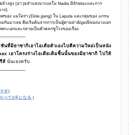
ลายล้างสูง (อาวุธลำแสงบาเบลใน Nadia มีลักษณะและการ
มาก)
กาศของ
แม่โดร่า (Dola gang)
ใน Laputa และกลุ่มของ
แกรน
ามกันมาเลย คือเริ่มต้นจากการเป็นผู้ตามล่าอัญมณีของนางเอก
กพระเอกและกลายเป็นตัวตลกชูโรงของเรื่อง
์ชันที่มิยาซากิเอาไอเดียตัวเองไปตีความใหม่เป็นหนัง
nax เอาโครงร่างไอเดียเดิมชิ้นนั้นของมิยาซากิ ไปให้
ีส์
นั่นเองครับ
 (マギ)
ider (スべてがFになる )