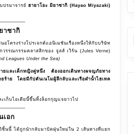
กับปรมาจารย์
ฮายาโอะ มิยาซากิ (Hayao Miyazaki)
,Nadia:
The
Secret
of
ิยาซากิ
Blue
โครงร่างโปรเจกต์แอนิเมชันเรื่องหนึ่งให้กับบริษัท
Water
วรรณกรรมคลาสสิกของ จูลส์ เวิร์น (Jules Verne)
and Leagues Under the Sea)
ชายและเด็กหญิงคู่หนึ่ง ต้องออกเดินทางผจญภัยทาง
ร้าย โดยมีกัปตันเนโมผู้ลึกลับและเรือดำน้ำไฮเทค
ละเก็บไอเดียนี้ขึ้นหิ้งล็อกกุญแจยาวไป
้นเอก
ว้ชิ้นนี้ ได้ถูกนำกลับมาปัดฝุ่นใหม่ใน 2 เส้นทางที่แยก