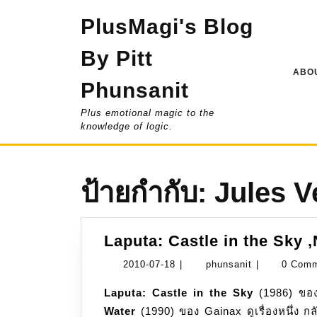
Skip
PlusMagi's Blog
to
content
By Pitt
ABOU
Phunsanit
Plus emotional magic to the
knowledge of logic.
ป้ายกำกับ:
Jules V
Laputa: Castle in the Sky 
2010-
phunsanit
2010-07-18
|
phunsanit
|
0 Com
07-
Laputa: Castle in the Sky
(1986) ของ
18
Water
(1990) ของ Gainax ดูเรื่องหนึ่ง กลั