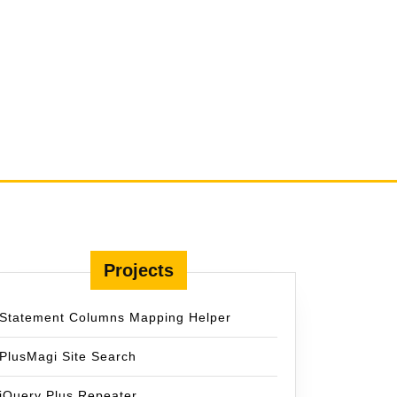
Projects
Statement Columns Mapping Helper
PlusMagi Site Search
jQuery Plus Repeater