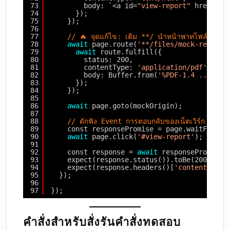
73
body: `<a id=
"view-report"
href=
"/f
74
});
75
});
76
77
// 🔥 จุดแก้ไข: เติม **/ นำหน้าพาทไฟล์ เพื่อใ
78
await
page.route(
'**/files/mock-report.
79
await
route.fulfill({
80
status: 200,
81
contentType: 
'application/pdf'
,
82
body: Buffer.from(
'%PDF-1.4 ... moc
83
});
84
});
85
86
await
page.goto(mockOrigin);
87
88
// ดักฟัง Event การตอบกลับของเน็ตเวิร์ก
89
const responsePromise = page.waitForRes
90
await
page.click(
'#view-report'
);
91
92
const response = 
await
responsePromise;
93
expect(response.status()).toBe(200);
94
expect(response.headers()[
'content-type
95
});
96
97
});
คำสั่งสำหรับสั่งรันคำสั่งทดสอบ