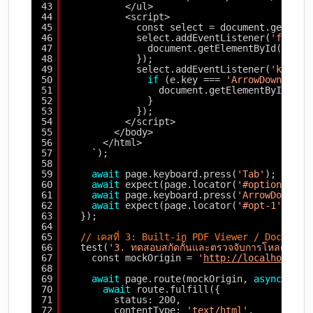
43
</ul>
44
<script>
45
const select = document.getElem
46
select.addEventListener(
'focus'
47
document.getElementById(
'opti
48
});
49
select.addEventListener(
'keydow
50
if
(e.key === 
'ArrowDown'
) {
51
document.getElementById(
'op
52
}
53
});
54
</script>
55
</body>
56
</html>
57
`);
58
59
await
page.keyboard.press(
'Tab'
);
60
await
expect(page.locator(
'#options-lis
61
await
page.keyboard.press(
'ArrowDown'
);
62
await
expect(page.locator(
'#opt-1'
)).to
63
});
64
65
// เคสที่ 3: Built-in PDF Viewer / Document
66
test(
'3. ทดสอบสกัดกั้นและตรวจจับการโหลดไฟล์
67
const mockOrigin = 
'
http://localhost:30
68
69
await
page.route(mockOrigin, 
async
(rou
70
await
route.fulfill({
71
status: 200,
72
contentType: 
'text/html'
,