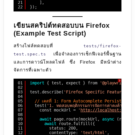
21
],
22
});
เขียนสคริปต์ทดสอบบน Firefox
(Example Test Script)
สร้างไฟล์ทดสอบที่
tests/firefox-
เพื่อจำลองการเช็กฟีเจอร์พื้นฐาน
test.spec.ts
และการดาวน์โหลดไฟล์ ซึ่ง Firefox มีหน้าต่าง
จัดการที่เฉพาะตัว
?
01
import
{ test, expect } from 
'@playwright/t
02
03
test.describe(
'Firefox Specific Features & 
04
05
// เคสที่ 1: Form Autocomplete Persistence
06
test(
'1. ทดสอบพฤติกรรมการจัดการค่าคงค้างในฟอ
07
const mockUrl = 
'
http://localhost:3000/
08
09
await
page.route(mockUrl, 
async
(route)
10
await
route.fulfill({
11
status: 200,
12
contentType: 
'text/html'
,