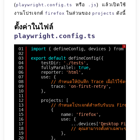
(
หรือ
) แล้วเปิดใช้
playwright.config.ts
.js
งานโปรเจกต์
ในส่วนของ
ดังนี้
firefox
projects
ตั้งค่าในไฟล์
playwright.config.ts
?
01
import
{ defineConfig, devices } from 
'@pla
02
03
export
default
defineConfig({
04
testDir: 
'./tests'
,
05
fullyParallel: 
true
,
06
reporter: 
'html'
,
07
use: {
08
// กำหนดให้บันทึก Trace เผื่อไว้ใช้ตรวจสอ
09
trace: 
'on-first-retry'
,
10
},
11
12
projects: [
13
// กำหนดโปรเจกต์สำหรับรันบน Firefox 
14
{
15
name: 
'firefox'
,
16
use: {
17
...devices[
'Desktop Firefox
18
// คุณสามารถตั้งค่าเฉพาะของ Fi
19
},
20
},