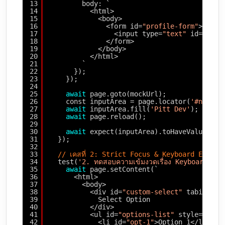
13
body: `
14
<html>
15
<body>
16
<form id=
"profile-form"
>
17
<input type=
"text"
id=
"nick
18
</form>
19
</body>
20
</html>
21
`
22
});
23
});
24
25
await
page.goto(mockUrl);
26
const inputArea = page.locator(
'#nickna
27
await
inputArea.fill(
'Pitt Dev'
);
28
await
page.reload();
29
30
await
expect(inputArea).toHaveValue(
''
)
31
});
32
33
// เคสที่ 2: Strict Focus & Keyboard Events
34
test(
'2. ทดสอบความเข้มงวดเรื่อง Keyboard Fo
35
await
page.setContent(`
36
<html>
37
<body>
38
<div id=
"custom-select"
tabindex=
39
Select Option
40
</div>
41
<ul id=
"options-list"
style=
"disp
42
<li id=
"opt-1"
>Option 1</li>