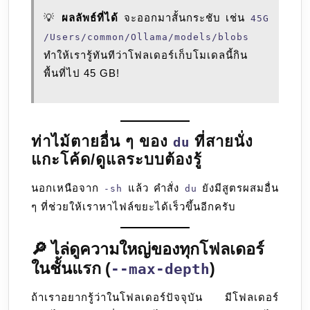
💡
ผลลัพธ์ที่ได้
จะออกมาสั้นกระชับ เช่น
45G
/Users/common/Ollama/models/blobs
ทำให้เรารู้ทันทีว่าโฟลเดอร์เก็บโมเดลนี้กิน
พื้นที่ไป 45 GB!
ท่าไม้ตายอื่น ๆ ของ
ที่สายนั่ง
du
แกะโค้ด/ดูแลระบบต้องรู้
นอกเหนือจาก
แล้ว คำสั่ง
ยังมีสูตรผสมอื่น
-sh
du
ๆ ที่ช่วยให้เราหาไฟล์ขยะได้เร็วขึ้นอีกครับ
🔎 ไล่ดูความใหญ่ของทุกโฟลเดอร์
ในชั้นแรก (
)
--max-depth
ถ้าเราอยากรู้ว่าในโฟลเดอร์ปัจจุบัน มีโฟลเดอร์