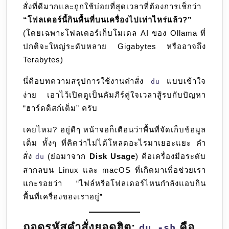
สั่งที่ดีมากและถูกใช้บ่อยที่สุดเวลาที่ต้องการเช็กว่า
“โฟลเดอร์นี้กินพื้นที่บนเครื่องไปเท่าไหร่แล้ว?”
(โดยเฉพาะโฟลเดอร์เก็บโมเดล AI ของ Ollama ที่
ปกติจะใหญ่ระดับหลาย Gigabytes หรืออาจถึง
Terabytes)
นี่คือบทความสรุปการใช้งานคำสั่ง
แบบเข้าใจ
du
ง่าย เอาไว้เปิดดูเป็นคัมภีร์คู่ใจเวลาสู้รบกับปัญหา
“ฮาร์ดดิสก์เต็ม” ครับ
เคยไหม? อยู่ดีๆ หน้าจอก็เตือนว่าพื้นที่จัดเก็บข้อมูล
เต็ม ทั้งๆ ที่คิดว่าไม่ได้โหลดอะไรมาเยอะแยะ คำ
สั่ง
(ย่อมาจาก
Disk Usage
) คือเครื่องมือระดับ
du
สากลบน Linux และ macOS ที่เกิดมาเพื่อช่วยเรา
แกะรอยว่า “ไฟล์หรือโฟลเดอร์ไหนกำลังแอบกิน
พื้นที่เครื่องของเราอยู่”
ถอดรหัสคำสั่งยอดฮิต:
คือ
du -sh