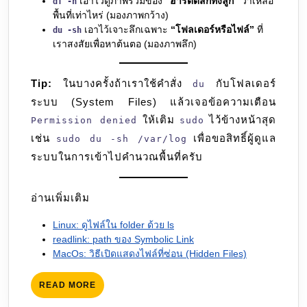
เอาไว้ดูภาพรวมของ
“ฮาร์ดดิสก์ทั้งลูก”
ว่าเหลือ
df -h
พื้นที่เท่าไหร่ (มองภาพกว้าง)
เอาไว้เจาะลึกเฉพาะ
“โฟลเดอร์หรือไฟล์”
ที่
du -sh
เราสงสัยเพื่อหาต้นตอ (มองภาพลึก)
Tip:
ในบางครั้งถ้าเราใช้คำสั่ง
กับโฟลเดอร์
du
ระบบ (System Files) แล้วเจอข้อความเตือน
ให้เติม
ไว้ข้างหน้าสุด
Permission denied
sudo
เช่น
เพื่อขอสิทธิ์ผู้ดูแล
sudo du -sh /var/log
ระบบในการเข้าไปคำนวณพื้นที่ครับ
อ่านเพิ่มเติม
Linux: ดูไฟล์ใน folder ด้วย ls
readlink: path ของ Symbolic Link
MacOs: วิธีเปิดแสดงไฟล์ที่ซ่อน (Hidden Files)
READ
READ MORE
MORE