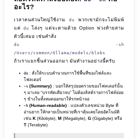
อะไร?
เวลาคนส่วนใหญ่ใช้งาน
พวกเขามักจะไม่พิมพ์
du
แค่
โล่งๆ แต่จะตามด้วย Option พ่วงท้ายสาม
du
ตัวนี้เสมอ เช่นคำสั่ง
du -sh
/Users/common/Ollama/models/blobs
ถ้าเราแยกชิ้นส่วนออกมา มันทำงานอย่างนี้ครับ
: สั่งให้ระบบคำนวณการใช้พื้นที่ของไฟล์และ
du
โฟลเดอร์
(Summary)
: บอกให้สรุปยอดรวมของโฟลเดอร์นั้น
-s
ๆ มาเลย “บรรทัดเดียวจบ” ไม่ต้องลิสต์รายการไฟล์ย่อย
ๆ ข้างในทั้งหมดออกมาให้รกหน้าจอ
(Human-readable)
: แปลงตัวเลขหน่วย Byte ที่
-h
อ่านยาก ให้กลายเป็นหน่วยที่เราคุ้นเคยโดยอัตโนมัติ
เช่น
K
(Kilobyte),
M
(Megabyte),
G
(Gigabyte) หรือ
T
(Terabyte)