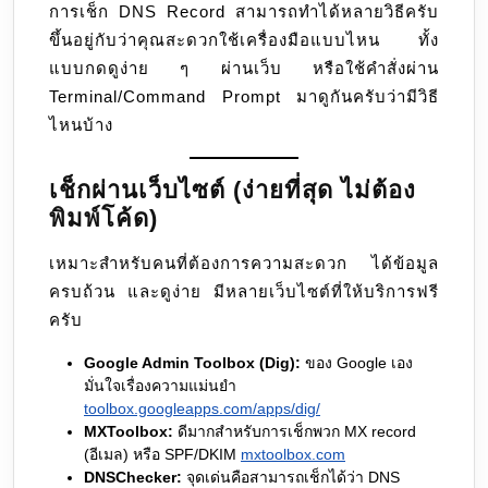
การเช็ก DNS Record สามารถทำได้หลายวิธีครับ
อย่าง
ขึ้นอยู่กับว่าคุณสะดวกใช้เครื่องมือแบบไหน ทั้ง
mail
แบบกดดูง่าย ๆ ผ่านเว็บ หรือใช้คำสั่งผ่าน
server
Terminal/Command Prompt มาดูกันครับว่ามีวิธี
namme
ไหนบ้าง
และ
IP
address
เช็กผ่านเว็บไซต์ (ง่ายที่สุด ไม่ต้อง
ของ
พิมพ์โค้ด)
mail
เหมาะสำหรับคนที่ต้องการความสะดวก ได้ข้อมูล
server
ครบถ้วน และดูง่าย มีหลายเว็บไซต์ที่ให้บริการฟรี
ครับ
Google Admin Toolbox (Dig):
ของ Google เอง
มั่นใจเรื่องความแม่นยำ
toolbox.googleapps.com/apps/dig/
MXToolbox:
ดีมากสำหรับการเช็กพวก MX record
(อีเมล) หรือ SPF/DKIM
mxtoolbox.com
DNSChecker:
จุดเด่นคือสามารถเช็กได้ว่า DNS