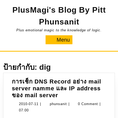
Skip
PlusMagi's Blog By Pitt
to
content
Phunsanit
Plus emotional magic to the knowledge of logic.
Menu
Menu
ป้ายกำกับ:
dig
การเช็ก DNS Record อย่าง mail
server namme และ IP address
การ
ของ mail server
เช็ก
2010-
phunsanit
2010-07-11
|
phunsanit
|
0 Comment
|
DNS
07-
07:00
Record
11