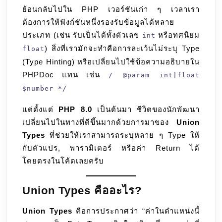
17
ย้อนกลับไปใน PHP เวอร์ชันเก่า ๆ เวลาเรา
โค้ด
ต้องการให้ฟังก์ชันหนึ่งรองรับข้อมูลได้หลาย
ให้
ประเภท (เช่น รับเป็นได้ทั้งตัวเลข
หรือทศนิยม
int
ยืดหยุ่น
) สิ่งที่เรามักจะทำคือการละเว้นไม่ระบุ Type
แต่
float
(Type Hinting) หรือเปลี่ยนไปใช้ข้อความอธิบายใน
ปลอดภัย
PHPDoc แทน เช่น
ยิ่ง
/ @param int|float
ขึ้น
$number */
แต่ตั้งแต่
PHP 8.0
เป็นต้นมา ชีวิตของนักพัฒนา
เปลี่ยนไปในทางที่ดีขึ้นมากด้วยการมาของ
Union
Types
ที่ช่วยให้เราสามารถระบุหลาย ๆ Type ให้
กับตัวแปร, พารามิเตอร์ หรือค่า Return ได้
โดยตรงในโค้ดเลยครับ
Union Types คืออะไร?
Union Types
คือการประกาศว่า “ค่าในตำแหน่งนี้