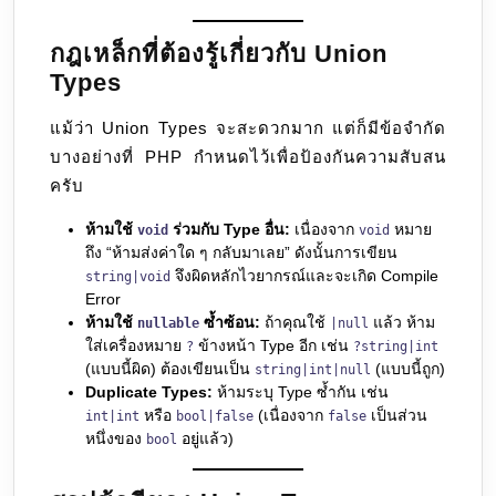
กฎเหล็กที่ต้องรู้เกี่ยวกับ Union
Types
แม้ว่า Union Types จะสะดวกมาก แต่ก็มีข้อจำกัด
บางอย่างที่ PHP กำหนดไว้เพื่อป้องกันความสับสน
ครับ
ห้ามใช้
ร่วมกับ Type อื่น:
เนื่องจาก
หมาย
void
void
ถึง “ห้ามส่งค่าใด ๆ กลับมาเลย” ดังนั้นการเขียน
จึงผิดหลักไวยากรณ์และจะเกิด Compile
string|void
Error
ห้ามใช้
ซ้ำซ้อน:
ถ้าคุณใช้
แล้ว ห้าม
nullable
|null
ใส่เครื่องหมาย
ข้างหน้า Type อีก เช่น
?
?string|int
(แบบนี้ผิด) ต้องเขียนเป็น
(แบบนี้ถูก)
string|int|null
Duplicate Types:
ห้ามระบุ Type ซ้ำกัน เช่น
หรือ
(เนื่องจาก
เป็นส่วน
int|int
bool|false
false
หนึ่งของ
อยู่แล้ว)
bool