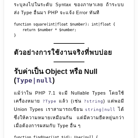
ระบุลงไปในระดับ Syntax ของภาษาเลย ถ้าระบบ
ส่ง Type อื่นมา PHP จะแจ้ง Error ทันที
function square(int|float $number): int|float {

    return $number * $number;

ตัวอย่างการใช้งานจริงที่พบบ่อย
รับค่าเป็น Object หรือ Null
(
)
Type|null
แม้ว่าใน PHP 7.1 จะมี Nullable Types โดยใช้
เครื่องหมาย
แล้ว (เช่น
) แต่พอมี
?Type
?string
Union Types เราสามารถเขียน
ได้
string|null
ซึ่งให้ความหมายเหมือนกัน แต่มีความยืดหยุ่นกว่า
เมื่อต้องการผสมกับ Type อื่น ๆ
function findUser(int $id): User|null {
