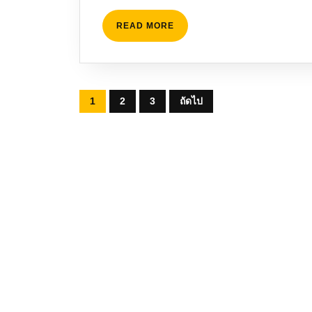
READ
READ MORE
MORE
Posts
1
2
3
ถัดไป
pagination