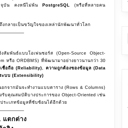
ัจจุบัน คงหนีไม่พ้น
PostgreSQL
(หรือที่หลายคน
ๆ
ของ
นัก
้ถึงกลายเป็นขวัญใจของเหล่านักพัฒนาทั่วโลก
พัฒนา
ยุค
ใหม่
ิงสัมพันธ์แบบโอเพ่นซอร์ส (Open-Source Object-
em หรือ ORDBMS) ที่พัฒนามาอย่างยาวนานกว่า 30
ชื่อถือ (Reliability)
,
ความถูกต้องของข้อมูล (Data
บบ (Extensibility)
่า นอกจากมันจะทำงานแบบตาราง (Rows & Columns)
องรับคุณสมบัติบางประการของ Object-Oriented เช่น
ประเภทข้อมูลที่ซับซ้อนได้อีกด้วย
L แตกต่าง