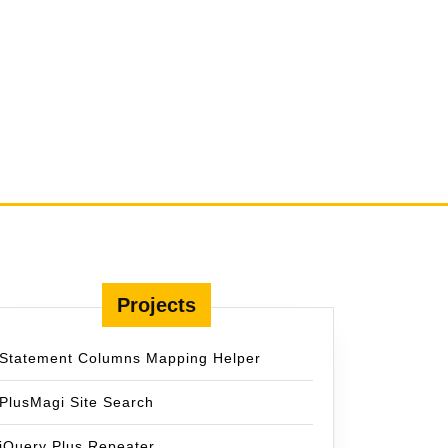
Projects
Statement Columns Mapping Helper
PlusMagi Site Search
jQuery Plus Repeater