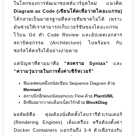
ในโลกของการพัฒนาซอฟต์แวร์ยุคใหม่ แนวคิด
ขาว
Diagram as Code (เขียนโค้ดเพื่อวาดไดอะแกรม)
ผู้
ได้กลายเป็นมาตรฐานที่หลายทีมขาดไม่ได้ เพราะ
รวม
มันช่วยให้เราสามารถเก็บเวอร์ชันของไดอะแกรม
จักรวาล
ไว้บน Git ทำ Code Review และอัปเดตเอกสาร
Diagram
สถาปัตยกรรม (Architecture) ไปพร้อมๆ กับ
as
ซอร์สโค้ดจริงได้อย่างง่ายดาย
Code
ไว้
แต่ปัญหาที่ตามมาคือ
“สงคราม Syntax”
และ
ใน
“ความวุ่นวายในการตั้งค่าเซิร์ฟเวอร์”
หนึ่ง
เดียว
ทีมเดฟคนหนึ่งถนัดเขียน Sequence Diagram ด้วย
Mermaid
สถาปนิกอีกคนถนัดออกแบบ Flow ด้วย
PlantUML
อีกทีมอยากวาดบล็อกเน็ตเวิร์กด้วย
BlockDiag
ผลลัพธ์คือ คุณต้องนั่งติดตั้งไลบรารีตัวเรนเดอร์
(Rendering Engines) เต็มเครื่อง หรือต้องตั้งค่า
Docker Containers แยกกันถึง 3-4 ตัวเพื่อรองรับ