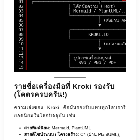
01
┌──────────────────────────┐────────────
02
│ โค้ดข้อความ (Text)       │
03
│ Mermaid / PlantUML/... │
04
└───────────┬────────────┘
05
│ (ส่งผ่าน API/URL
06
▼
07
┌────────────────────────┐
08
│       KROKI.IO         │
09
└───────────┬────────────┘
10
│ (แปลงผลลัพธ์)
11
▼
12
┌────────────────────────┐
13
│ รูปภาพเสร็จสมบูรณ์         │
14
│   SVG / PNG / PDF      │
15
└────────────────────────┘
รายชื่อเครื่องมือที่ Kroki รองรับ
(โคตรครบครัน!)
ความเจ๋งของ Kroki คือมันรองรับแทบทุกไลบรารี
ยอดนิยมในโลกปัจจุบัน เช่น
สายพิมพ์นิยม:
Mermaid, PlantUML
สายดีไซน์ระบบ / โครงสร้าง:
C4 (ผ่าน PlantUML),