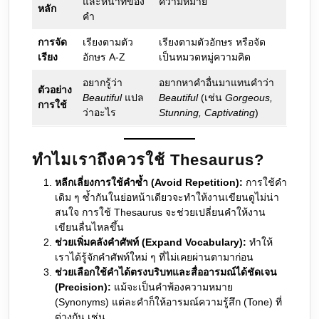
และหน้าที่ของ
ความหมาย
หลัก
คำ
การจัด
เรียงตามตัว
เรียงตามตัวอักษร หรือจัด
เรียง
อักษร A-Z
เป็นหมวดหมู่ความคิด
อยากรู้ว่า
อยากหาคำอื่นมาแทนคำว่า
ตัวอย่าง
Beautiful
แปล
Beautiful
(เช่น
Gorgeous,
การใช้
ว่าอะไร
Stunning, Captivating
)
ทำไมเราถึงควรใช้ Thesaurus?
หลีกเลี่ยงการใช้คำซ้ำ (Avoid Repetition):
การใช้คำ
เดิม ๆ ซ้ำกันในย่อหน้าเดียวจะทำให้งานเขียนดูไม่น่า
สนใจ การใช้ Thesaurus จะช่วยเปลี่ยนคำให้งาน
เขียนลื่นไหลขึ้น
ช่วยเพิ่มคลังคำศัพท์ (Expand Vocabulary):
ทำให้
เราได้รู้จักคำศัพท์ใหม่ ๆ ที่ไม่เคยผ่านตามาก่อน
ช่วยเลือกใช้คำได้ตรงบริบทและสื่ออารมณ์ได้ชัดเจน
(Precision):
แม้จะเป็นคำพ้องความหมาย
(Synonyms) แต่ละคำก็ให้อารมณ์ความรู้สึก (Tone) ที่
ต่างกัน เช่น