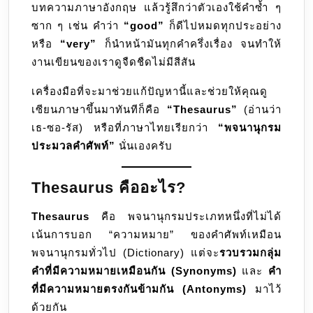
บทความภาษาอังกฤษ แล้วรู้สึกว่าตัวเองใช้คำซ้ำ ๆ
ศัพท์
ซาก ๆ เช่น คำว่า
“good”
ก็ดีไปหมดทุกประอย่าง
ที่
หรือ
“very”
ก็นำหน้ามันทุกคำครึ่งเรื่อง จนทำให้
ช่วย
งานเขียนของเราดูจืดชืดไม่มีสีสัน
ให้กา
เขียน
เครื่องมือที่จะมาช่วยแก้ปัญหานี้และช่วยให้คุณดู
ไม่
เซียนภาษาขึ้นมาทันทีก็คือ
“Thesaurus”
(อ่านว่า
น่า
เธ-ซอ-รัส) หรือที่ภาษาไทยเรียกว่า
“พจนานุกรม
เบื่อ
ประมวลคำศัพท์”
นั่นเองครับ
อีก
ต่อ
Thesaurus คืออะไร?
ไป
Thesaurus
คือ พจนานุกรมประเภทหนึ่งที่ไม่ได้
เน้นการบอก “ความหมาย” ของคำศัพท์เหมือน
พจนานุกรมทั่วไป (Dictionary) แต่จะ
รวบรวมกลุ่ม
คำที่มีความหมายเหมือนกัน (Synonyms)
และ
คำ
ที่มีความหมายตรงกันข้ามกัน (Antonyms)
มาไว้
ด้วยกัน