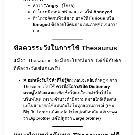
คำว่า
“Angry”
(โกรธ)
ถ้าโกรธนิดหน่อย/รำคาญ อาจใช้
Annoyed
ถ้าโกรธจัดจนฟิวส์ขาด อาจใช้
Furious
หรือ
Enraged
ซึ่งช่วยให้คนอ่านเห็นภาพชัดเจนกว่า
มาก
ข้อควรระวังในการใช้ Thesaurus
แม้ว่า Thesaurus จะมีประโยชน์มาก แต่ก็มีกับดัก
ที่ต้องระวังเช่นกันครับ
❌
อย่าเพิ่งรีบใช้คำที่ไม่รู้จัก:
ก่อนจะหยิบคำหรู ๆ จาก
Thesaurus ไปใช้
ควรถือโอกาสเปิด Dictionary
ควบคู่ไปด้วยเสมอ
เพื่อเช็กให้แน่ใจว่าคำนั้นใช้ใน
บริบทไหน เพราะคำบางคำมีความหมายใกล้เคียงกัน
แต่ไม่สามารถใช้แทนกันได้ในทุกสถานการณ์ (เช่น
Big กับ Large แม้จะแปลว่าใหญ่เหมือนกัน แต่เราพูด
ว่า
Big brother
แต่ไม่พูดว่า
Large brother
)