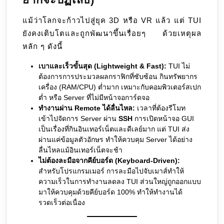
แม้ว่าโลกจะก้าวไปสู่ยุค 3D หรือ VR แล้ว แต่ TUI
ยังคงเติบโตและถูกพัฒนาขึ้นเรื่อยๆ ด้วยเหตุผล
หลัก ๆ ดังนี้
เบาและเร็วขั้นสุด (Lightweight & Fast):
TUI ไม่
ต้องการการประมวลผลกราฟิกที่ซับซ้อน กินทรัพยากร
เครื่อง (RAM/CPU) ต่ำมาก เหมาะกับคอมพิวเตอร์สเปก
ต่ำ หรือ Server ที่ไม่มีหน้าจอการ์ดจอ
ทำงานผ่าน Remote ได้ลื่นไหล:
เวลาที่ต้องรีโมท
เข้าไปจัดการ Server ผ่าน
SSH
การเปิดหน้าจอ GUI
เป็นเรื่องที่กินอินเทอร์เน็ตและดีเลย์มาก แต่ TUI ส่ง
ผ่านแค่ข้อมูลตัวอักษร ทำให้ควบคุม Server ได้อย่าง
ลื่นไหลแม้อินเทอร์เน็ตจะช้า
ไม่ต้องละมือจากคีย์บอร์ด (Keyboard-Driven):
สำหรับโปรแกรมเมอร์ การละมือไปจับเมาส์ทำให้
ความเร็วในการทำงานลดลง TUI ส่วนใหญ่ถูกออกแบบ
มาให้ควบคุมด้วยคีย์บอร์ด 100% ทำให้ทำงานได้
รวดเร็วต่อเนื่อง