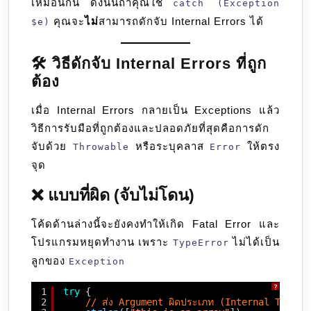
เหมือนกัน ดังนั้นถ้าคุณใช้
catch (Exception
คุณจะ
ไม่
สามารถดักจับ Internal Errors ได้
$e)
🛠️ วิธีดักจับ Internal Errors ที่ถูก
ต้อง
เมื่อ Internal Errors กลายเป็น Exceptions แล้ว
วิธีการรับมือที่ถูกต้องและปลอดภัยที่สุดคือการดัก
จับด้วย
หรือระบุคลาส
ให้ตรง
Throwable
Error
จุด
❌ แบบที่ผิด (จับไม่โดน)
โค้ดด้านล่างนี้จะยังคงทำให้เกิด Fatal Error และ
โปรแกรมหยุดทำงาน เพราะ
ไม่ได้เป็น
TypeError
ลูกของ
Exception
?
1
try
{
2
// ส่ง Argument ผิดประเภท (Internal TypeEr