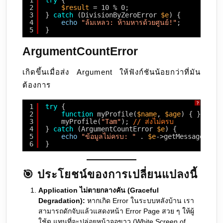
1
try
{
2
$result
= 10 % 0;
3
} 
catch
(DivisionByZeroError 
$e
) {
4
echo
"ล้มเหลว: ห้ามหารด้วยศูนย์!"
;
5
}
ArgumentCountError
เกิดขึ้นเมื่อส่ง Argument ให้ฟังก์ชันน้อยกว่าที่มัน
ต้องการ
?
1
try
{
2
function
myProfile(
$name
, 
$age
) { }
3
myProfile(
"Tam"
); 
// ส่งไม่ครบ
4
} 
catch
(ArgumentCountError 
$e
) {
5
echo
"ข้อมูลไม่ครบ: "
. 
$e
->getMessage();
6
}
🎯 ประโยชน์ของการเปลี่ยนแปลงนี้
Application ไม่ตายกลางคัน (Graceful
Degradation):
หากเกิด Error ในระบบหลังบ้าน เรา
สามารถดักจับแล้วแสดงหน้า Error Page สวย ๆ ให้ผู้
ใช้ดู แทนที่จะปล่อยหน้าจอขาว (White Screen of