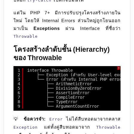
try-catch
แต่ใน PHP 7+ มีการปรับปรุงโครงสร้างภายใน
ใหม่ โดยให้ Internal Errors ส่วนใหญ่ถูกโยนออก
มาเป็น
Exceptions
ผ่าน Interface ที่ชื่อว่า
Throwable
โครงสร้างลำดับชั้น (Hierarchy)
ของ Throwable
?
1
interface Throwable
2
├── Exception (สำหรับ User-level exception
3
└── Error (สำหรับ Internal PHP errors)
4
├── ArithmeticError
5
├── DivisionByZeroError
6
├── AssertionError
7
├── CompileError
8
├── TypeError
9
└── ArgumentCountError
💡
ข้อควรจำ:
ไม่ได้สืบทอดมาจากคลาส
Error
แต่ทั้งคู่สืบทอดมาจาก
Exception
Throwable