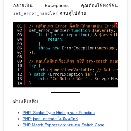
กลายเป็น Exceptions คุณต้องใช้ฟังก์ชัน
ควบคู่ไปด้วย
set_error_handler
?
01
// เปลี่ยนทุก Error ดั้งเดิมให้กลายเป็น ErrorExcep
02
set_error_handler(
function
(
$severity
, 
$mess
03
if
(!(
error_reporting
() & 
$severity
)) {
04
return
;
05
}
06
throw
new
ErrorException(
$message
, 0, 
$
07
});
08
09
// ตอนนี้แม้แต่เรื่องเล็กๆ ก็ใช้ try-catch ครอบได้แล้
10
try
{
11
echo
$undefinedVariable
; 
// Notice ดั้งเด
12
} 
catch
(ErrorException 
$e
) {
13
echo
"จับ Notice ได้: "
. 
$e
->getMessage(
14
}
อ่านเพิ่มเติม
PHP: Scalar Type Hinting ของ Function
PHP: json_encode ไม่มีผลลัพธ์
PHP Match Expression: มาแทน Switch Case