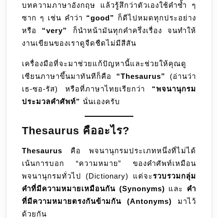
บทความภาษาอังกฤษ แล้วรู้สึกว่าตัวเองใช้คำซ้ำ ๆ
ศัพท์
ซาก ๆ เช่น คำว่า
“good”
ก็ดีไปหมดทุกประอย่าง
ที่
หรือ
“very”
ก็นำหน้ามันทุกคำครึ่งเรื่อง จนทำให้
ช่วย
งานเขียนของเราดูจืดชืดไม่มีสีสัน
ให้กา
เขียน
เครื่องมือที่จะมาช่วยแก้ปัญหานี้และช่วยให้คุณดู
ไม่
เซียนภาษาขึ้นมาทันทีก็คือ
“Thesaurus”
(อ่านว่า
น่า
เธ-ซอ-รัส) หรือที่ภาษาไทยเรียกว่า
“พจนานุกรม
เบื่อ
ประมวลคำศัพท์”
นั่นเองครับ
อีก
ต่อ
Thesaurus คืออะไร?
ไป
Thesaurus
คือ พจนานุกรมประเภทหนึ่งที่ไม่ได้
เน้นการบอก “ความหมาย” ของคำศัพท์เหมือน
พจนานุกรมทั่วไป (Dictionary) แต่จะ
รวบรวมกลุ่ม
คำที่มีความหมายเหมือนกัน (Synonyms)
และ
คำ
ที่มีความหมายตรงกันข้ามกัน (Antonyms)
มาไว้
ด้วยกัน