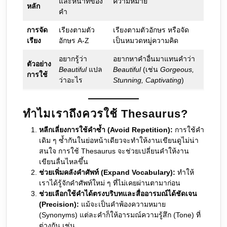
และหน้าที่ของ
ความหมาย
หลัก
คำ
การจัด
เรียงตามตัว
เรียงตามตัวอักษร หรือจัด
เรียง
อักษร A-Z
เป็นหมวดหมู่ความคิด
อยากรู้ว่า
อยากหาคำอื่นมาแทนคำว่า
ตัวอย่าง
Beautiful
แปล
Beautiful
(เช่น
Gorgeous,
การใช้
ว่าอะไร
Stunning, Captivating
)
ทำไมเราถึงควรใช้ Thesaurus?
หลีกเลี่ยงการใช้คำซ้ำ (Avoid Repetition):
การใช้คำ
เดิม ๆ ซ้ำกันในย่อหน้าเดียวจะทำให้งานเขียนดูไม่น่า
สนใจ การใช้ Thesaurus จะช่วยเปลี่ยนคำให้งาน
เขียนลื่นไหลขึ้น
ช่วยเพิ่มคลังคำศัพท์ (Expand Vocabulary):
ทำให้
เราได้รู้จักคำศัพท์ใหม่ ๆ ที่ไม่เคยผ่านตามาก่อน
ช่วยเลือกใช้คำได้ตรงบริบทและสื่ออารมณ์ได้ชัดเจน
(Precision):
แม้จะเป็นคำพ้องความหมาย
(Synonyms) แต่ละคำก็ให้อารมณ์ความรู้สึก (Tone) ที่
ต่างกัน เช่น