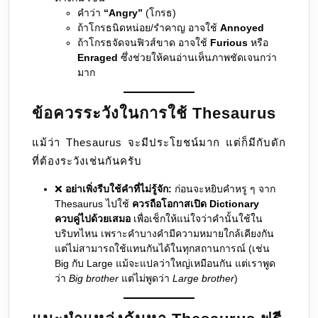
คำว่า
“Angry”
(โกรธ)
ถ้าโกรธนิดหน่อย/รำคาญ อาจใช้
Annoyed
ถ้าโกรธจัดจนฟิวส์ขาด อาจใช้
Furious
หรือ
Enraged
ซึ่งช่วยให้คนอ่านเห็นภาพชัดเจนกว่า
มาก
ข้อควรระวังในการใช้ Thesaurus
แม้ว่า Thesaurus จะมีประโยชน์มาก แต่ก็มีกับดัก
ที่ต้องระวังเช่นกันครับ
❌
อย่าเพิ่งรีบใช้คำที่ไม่รู้จัก:
ก่อนจะหยิบคำหรู ๆ จาก
Thesaurus ไปใช้
ควรถือโอกาสเปิด Dictionary
ควบคู่ไปด้วยเสมอ
เพื่อเช็กให้แน่ใจว่าคำนั้นใช้ใน
บริบทไหน เพราะคำบางคำมีความหมายใกล้เคียงกัน
แต่ไม่สามารถใช้แทนกันได้ในทุกสถานการณ์ (เช่น
Big กับ Large แม้จะแปลว่าใหญ่เหมือนกัน แต่เราพูด
ว่า
Big brother
แต่ไม่พูดว่า
Large brother
)