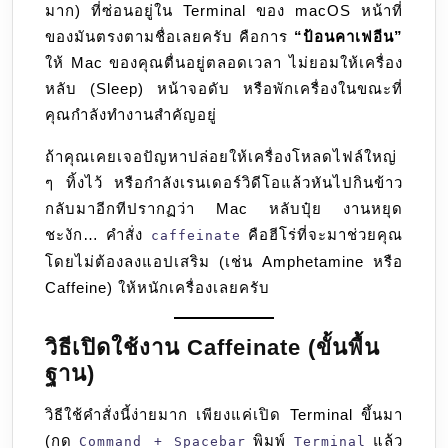
มาก) ที่ซ่อนอยู่ใน Terminal ของ macOS หน้าที่
ด้วย
ของมันตรงตามชื่อเลยครับ คือการ
“ป้อนคาเฟอีน”
Caffeinate
ให้ Mac ของคุณตื่นอยู่ตลอดเวลา ไม่ยอมให้เครื่อง
หลับ (Sleep) หน้าจอดับ หรือพักเครื่องในขณะที่
คุณกำลังทำงานสำคัญอยู่
ถ้าคุณเคยเจอปัญหาปล่อยให้เครื่องโหลดไฟล์ใหญ่
ๆ ทิ้งไว้ หรือกำลังเรนเดอร์วิดีโอแล้วหันไปกินข้าว
กลับมาอีกทีปรากฏว่า Mac หลับปุ๋ย งานหยุด
ชะงัก… คำสั่ง
คือฮีโร่ที่จะมาช่วยคุณ
caffeinate
โดยไม่ต้องลงแอปเสริม (เช่น Amphetamine หรือ
Caffeine) ให้หนักเครื่องเลยครับ
วิธีเปิดใช้งาน Caffeinate (ขั้นพื้น
ฐาน)
วิธีใช้คำสั่งนี้ง่ายมาก เพียงแค่เปิด Terminal ขึ้นมา
(กด
พิมพ์
แล้ว
Command + Spacebar
Terminal