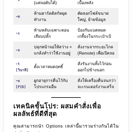
(แต่จอดับได้)
เบื้องหลัง
ห้ามฮาร์ดดิสก์หยุด
คัดลอกไฟล์ขนาด
-m
ทำงาน
ใหญ่, ย้ายข้อมูล
ห้ามหลับเฉพาะตอน
ป้องกันแบตหมด
-s
เสียบปลั๊ก
เกลี้ยงในกระเป๋าเป้
ปลุกหน้าจอให้สว่าง +
สั่งงานจากระยะไกล
-u
แกล้งทำว่าใช้งานอยู่
(Remote) เพื่อเปิดจอ
สั่งรันงานทิ้งไว้ก่อน
-t
ตั้งเวลาหมดฤทธิ์
ออกไปข้างนอก
[วินาที]
ผูกอายุการตื่นไว้กับ
สั่งให้เครื่องตื่นจนกว่า
-w
โปรแกรมอื่น
จะเรนเดอร์งานเสร็จ
[PID]
เทคนิคขั้นโปร: ผสมคำสั่งเพื่อ
ผลลัพธ์ที่ดีที่สุด
คุณสามารถนำ Options เหล่านี้มารวมร่างกันได้ใน