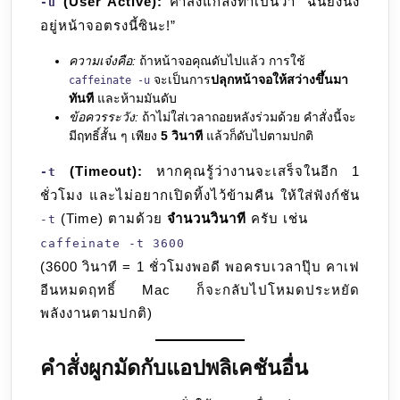
(User Active):
คำสั่งแกล้งทำเป็นว่า “ฉันยังนั่ง
-u
อยู่หน้าจอตรงนี้ซินะ!”
ความเจ๋งคือ:
ถ้าหน้าจอคุณดับไปแล้ว การใช้
จะเป็นการ
ปลุกหน้าจอให้สว่างขึ้นมา
caffeinate -u
ทันที
และห้ามมันดับ
ข้อควรระวัง:
ถ้าไม่ใส่เวลาถอยหลังร่วมด้วย คำสั่งนี้จะ
มีฤทธิ์สั้น ๆ เพียง
5 วินาที
แล้วก็ดับไปตามปกติ
(Timeout):
หากคุณรู้ว่างานจะเสร็จในอีก 1
-t
ชั่วโมง และไม่อยากเปิดทิ้งไว้ข้ามคืน ให้ใส่ฟังก์ชัน
(Time) ตามด้วย
จำนวนวินาที
ครับ เช่น
-t
caffeinate -t 3600
(3600 วินาที = 1 ชั่วโมงพอดี พอครบเวลาปุ๊บ คาเฟ
อีนหมดฤทธิ์ Mac ก็จะกลับไปโหมดประหยัด
พลังงานตามปกติ)
คำสั่งผูกมัดกับแอปพลิเคชันอื่น