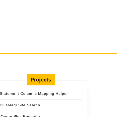
Projects
Statement Columns Mapping Helper
ole:
PlusMagi Site Search
jQuery Plus Repeater