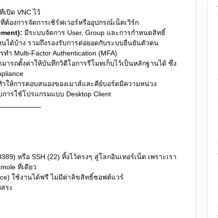
่เปิด VNC ไว้
้องการจัดการเซิร์ฟเวอร์หรืออุปกรณ์เน็ตเวิร์ก
gement):
มีระบบจัดการ User, Group และการกำหนดสิทธิ์
ไหนได้บ้าง รวมถึงรองรับการต่อยอดกับระบบยืนยันตัวตน
รทำ Multi-Factor Authentication (MFA)
มารถตั้งค่าให้บันทึกวิดีโอการรีโมทเก็บไว้เป็นหลักฐานได้ ซึ่ง
pliance
 ทำให้การตอบสนองของเมาส์และคีย์บอร์ดมีความหน่วง
ยงกับการใช้โปรแกรมแบบ Desktop Client
9) หรือ SSH (22) ทิ้งไว้ตรงๆ สู่โลกอินเทอร์เน็ต เพราะเรา
mole ที่เดียว
) ใช้งานได้ฟรี ไม่มีค่าลิขสิทธิ์ซอฟต์แวร์
ิสระ