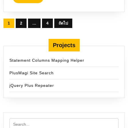
MORE
Posts
1
2
…
4
ถัดไป
pagination
Projects
Statement Columns Mapping Helper
PlusMagi Site Search
jQuery Plus Repeater