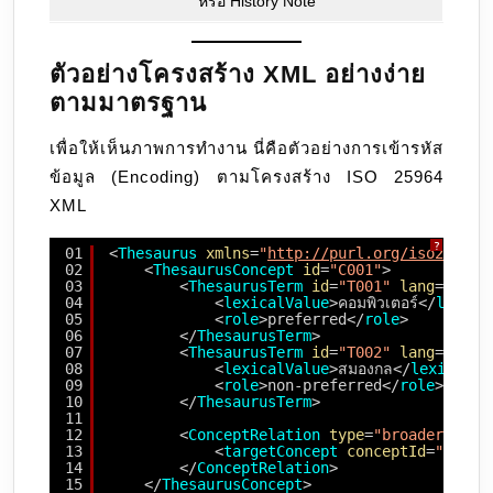
หรือ History Note
ตัวอย่างโครงสร้าง XML อย่างง่าย
ตามมาตรฐาน
เพื่อให้เห็นภาพการทำงาน นี่คือตัวอย่างการเข้ารหัส
ข้อมูล (Encoding) ตามโครงสร้าง ISO 25964
XML
?
01
<
Thesaurus
xmlns
=
"
http://purl.org/iso25964/
02
<
ThesaurusConcept
id
=
"C001"
>
03
<
ThesaurusTerm
id
=
"T001"
lang
=
"th"
>
04
<
lexicalValue
>คอมพิวเตอร์</
lexica
05
<
role
>preferred</
role
>
06
</
ThesaurusTerm
>
07
<
ThesaurusTerm
id
=
"T002"
lang
=
"th"
>
08
<
lexicalValue
>สมองกล</
lexicalVa
09
<
role
>non-preferred</
role
>
10
</
ThesaurusTerm
>
11
12
<
ConceptRelation
type
=
"broader"
>
13
<
targetConcept
conceptId
=
"C000_
14
</
ConceptRelation
>
15
</
ThesaurusConcept
>