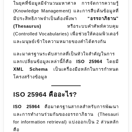
ในยุคที่ข้อมูลมีจำนวนมหาศาล การจัดการความรู้
XML
(Knowledge Management) และการสืบค้นข้อมูลที่
Schem
มีประสิทธิภาพจำเป็นต้องพึ่งพา
“อรรถาภิธาน”
มาตรฐ
(Thesaurus)
หรือระบบคำศัพท์ควบคุม
การ
(Controlled Vocabularies) เพื่อช่วยให้คอมพิวเตอร์
แลก
และมนุษย์เข้าใจความหมายของคำได้ตรงกัน
เปลี่ยน
ข้อมูล
และมาตรฐานระดับสากลที่เป็นหัวใจสำคัญในการ
อร
แลกเปลี่ยนข้อมูลเหล่านี้ก็คือ
ISO 25964
โดยมี
รถาภิธ
XML Schema
เป็นเครื่องมือหลักในการกำหนด
(Thesa
โครงสร้างข้อมูล
ISO 25964 คืออะไร?
ISO 25964
คือมาตรฐานสากลสำหรับการพัฒนา
และการทำงานร่วมกันของอรรถาภิธาน (Thesauri
for information retrieval) แบ่งออกเป็น 2 ส่วนหลัก
คือ