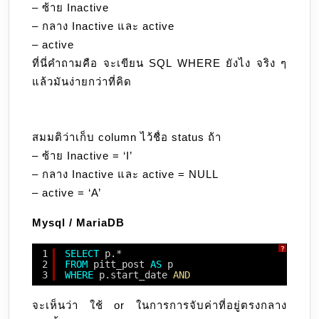
– ซ้าย Inactive
– กลาง Inactive และ active
– active
ที่นี่คำถามคือ จะเขียน SQL WHERE ยังไง จริง ๆ
แล้วมันง่ายกว่าที่คิด
สมมติว่าเก็บ column ไว้ชื่อ status ถ้า
– ซ้าย Inactive = ‘I’
– กลาง Inactive และ active = NULL
– active = ‘A’
Mysql / MariaDB
?
1
SELECT
p.*
2
FROM
pitt_post 
AS
p
3
WHERE
p.start_date 
AND
จะเห็นว่า ใช้ or ในการการจับค่าที่อยู่ตรงกลาง