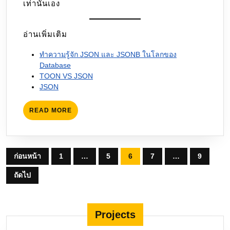
เท่านั้นเอง
อ่านเพิ่มเติม
ทำความรู้จัก JSON และ JSONB ในโลกของ
Database
TOON VS JSON
JSON
READ
READ MORE
MORE
Posts
ก่อนหน้า
1
…
5
6
7
…
9
pagination
ถัดไป
Projects