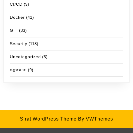
CI/CD
(9)
Docker
(41)
GIT
(33)
Security
(113)
Uncategorized
(5)
กฎหมาย
(9)
Sirat WordPress Theme
By VWThemes