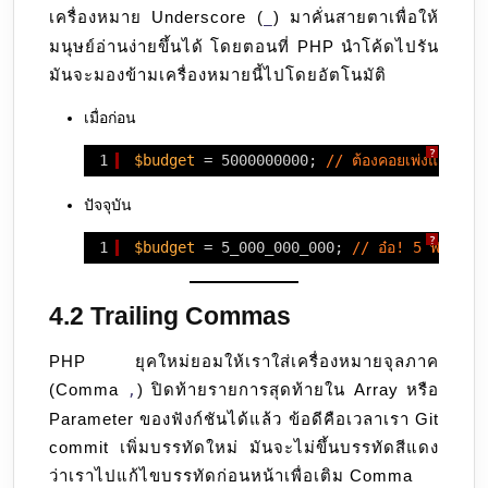
เครื่องหมาย Underscore (
) มาคั่นสายตาเพื่อให้
_
มนุษย์อ่านง่ายขึ้นได้ โดยตอนที่ PHP นำโค้ดไปรัน
มันจะมองข้ามเครื่องหมายนี้ไปโดยอัตโนมัติ
เมื่อก่อน
?
1
$budget
= 5000000000; 
// ต้องคอยเพ่งและนับเ
ปัจจุบัน
?
1
$budget
= 5_000_000_000; 
// อ๋อ! 5 พันล้าน อ
4.2 Trailing Commas
PHP ยุคใหม่ยอมให้เราใส่เครื่องหมายจุลภาค
(Comma
) ปิดท้ายรายการสุดท้ายใน Array หรือ
,
Parameter ของฟังก์ชันได้แล้ว ข้อดีคือเวลาเรา Git
commit เพิ่มบรรทัดใหม่ มันจะไม่ขึ้นบรรทัดสีแดง
ว่าเราไปแก้ไขบรรทัดก่อนหน้าเพื่อเติม Comma