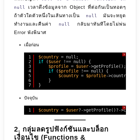
เวลาดึงข้อมูลจาก Object ที่ต่อกันเป็นทอดๆ
null
ถ้าตัวใดตัวหนึ่งในเส้นทางเป็น
มันจะหยุด
null
ทำงานและคืนค่า
กลับมาทันทีโดยไม่พ่น
null
Error พังพินาศ
เมื่อก่อน
?
1
$country
= null;
2
if
(
$user
!== null) {
3
$profile
= 
$user
->getProfile();
4
if
(
$profile
!== null) {
5
$country
= 
$profile
->country;
6
}
7
}
ปัจจุบัน
?
1
$country
= 
$user
?->getProfile()?->countr
2. กลุ่มลดรูปฟังก์ชันและบล็อก
เงื่อนไข (Functions &