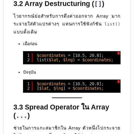
3.2 Array Destructuring (
)
[]
ไวยากรณ์ย่อสำหรับการดึงค่าออกจาก Array มาก
ระจายใส่ตัวแปรต่างๆ แทนการใช้ฟังก์ชัน
list()
แบบดั้งเดิม
เมื่อก่อน
?
1
$coordinates
= [10.5, 20.8];
2
list(
$lat
, 
$lng
) = 
$coordinates
;
ปัจจุบัน
?
1
$coordinates
= [10.5, 20.8];
2
[
$lat
, 
$lng
] = 
$coordinates
;
3.3 Spread Operator ใน Array
(
)
...
ช่วยในการแกะสมาชิกใน Array ตัวหนึ่งไปกระจาย