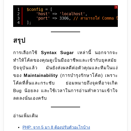
?
1
$config
= [
2
'host'
=> 
'localhost'
,
3
'port'
=> 3306, 
// สามารถใส่ Comma ปิดท้ายตรง
4
];
สรุป
การเลือกใช้
Syntax Sugar
เหล่านี้ นอกจากจะ
ทำให้โค้ดของคุณดูเป็นมืออาชีพและเข้ากับยุคสมัย
ปัจจุบันแล้ว มันยังส่งผลดีต่อตัวคุณและทีมในแง่
ของ
Maintainability
(การบำรุงรักษาโค้ด) เพราะ
โค้ดที่สั้นและกระชับ ย่อมหมายถึงจุดที่อาจเกิด
Bug น้อยลง และใช้เวลาในการอ่านทำความเข้าใจ
ลดลงนั่นเองครับ
อ่านเพิ่มเติม
PHP: จาก 5 มา 8 ต้องปรับตัวอะไรบ้าง