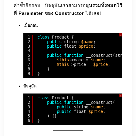
ค่าซ้ำอีกรอบ ปัจจุบันเราสามารถ
ยุบรวมทั้งหมดไว้
ที่ Parameter ของ Constructor
ได้เลย!
เมื่อก่อน
?
1
class
Product {
2
public
string 
$name
;
3
public
float 
$price
;
4
5
public
function
__construct(string 
$
6
$this
->name = 
$name
;
7
$this
->price = 
$price
;
8
}
9
}
ปัจจุบัน
?
1
class
Product {
2
public
function
__construct(
3
public
string 
$name
,
4
public
float 
$price
,
5
) {}
6
}