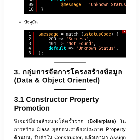
09
$message
= 
'Unknown Status'
;
10
}
ปัจจุบัน
?
1
$message
= match (
$statusCode
) {
2
200 => 
'Success'
,
3
404 => 
'Not Found'
,
4
default
=> 
'Unknown Status'
,
5
};
3. กลุ่มการจัดการโครงสร้างข้อมูล
(Data & Object Oriented)
3.1 Constructor Property
Promotion
ฟีเจอร์นี้ช่วยล้างบางโค้ดซ้ำซาก (Boilerplate) ใน
การสร้าง Class ยุคก่อนเราต้องประกาศ Property
ด้านบน, รับค่าใน Constructor, แล้วเอามา Assign