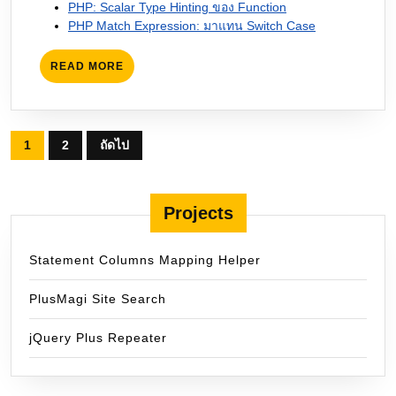
PHP: Scalar Type Hinting ของ Function
PHP Match Expression: มาแทน Switch Case
READ
READ MORE
MORE
Posts
1
2
ถัดไป
pagination
Projects
Statement Columns Mapping Helper
PlusMagi Site Search
jQuery Plus Repeater