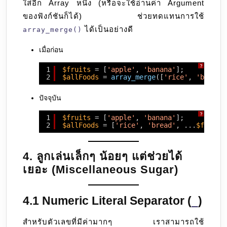
ใส่อีก Array หนึ่ง (หรือจะใช้อ่านค่า Argument
ของฟังก์ชันก็ได้) ช่วยทดแทนการใช้
ได้เป็นอย่างดี
array_merge()
เมื่อก่อน
?
1
$fruits
= [
'apple'
, 
'banana'
];
2
$allFoods
= 
array_merge
([
'rice'
, 
'bread'
ปัจจุบัน
?
1
$fruits
= [
'apple'
, 
'banana'
];
2
$allFoods
= [
'rice'
, 
'bread'
, ...
$fruits
4. ลูกเล่นเล็กๆ น้อยๆ แต่ช่วยได้
เยอะ (Miscellaneous Sugar)
4.1 Numeric Literal Separator (
)
_
สำหรับตัวเลขที่มีค่ามากๆ เราสามารถใช้