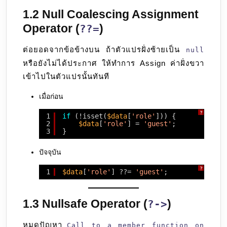
1.2 Null Coalescing Assignment
Operator (
)
??=
ต่อยอดจากข้อข้างบน ถ้าตัวแปรฝั่งซ้ายเป็น
null
หรือยังไม่ได้ประกาศ ให้ทำการ Assign ค่าฝั่งขวา
เข้าไปในตัวแปรนั้นทันที
เมื่อก่อน
?
1
if
(!isset(
$data
[
'role'
])) {
2
$data
[
'role'
] = 
'guest'
;
3
}
ปัจจุบัน
?
1
$data
[
'role'
] ??= 
'guest'
;
1.3 Nullsafe Operator (
)
?->
หมดปัญหา
Call to a member function on