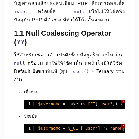
ปัญหาคลาสสิกของคนเขียน PHP คือการคอยเช็ค
หรือเช็ค
เพื่อไม่ให้โค้ดพัง
isset()
!== null
ปัจจุบัน PHP มีตัวช่วยที่ทำให้โค้ดสั้นลงมาก
1.1 Null Coalescing Operator
(
)
??
ใช้สำหรับเช็คว่าตัวแปรฝั่งซ้ายมีอยู่จริงและไม่เป็น
หรือไม่ ถ้าใช่ให้ใช้ค่านั้น แต่ถ้าไม่มีให้ใช้ค่า
null
Default ฝั่งขวาทันที (ยุบ
+ Ternary รวม
isset()
กัน)
เมื่อก่อน
?
1
$username
= isset(
$_GET
[
'user'
]) ? 
$_GET
ปัจจุบัน
?
1
$username
= 
$_GET
[
'user'
] ?? 
'anonymous'