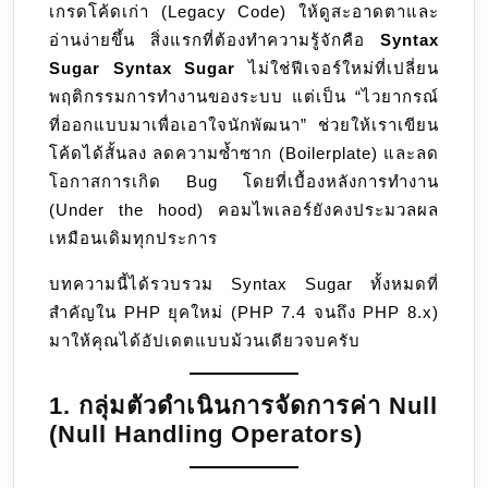
เกรดโค้ดเก่า (Legacy Code) ให้ดูสะอาดตาและ
ให้
อ่านง่ายขึ้น สิ่งแรกที่ต้องทำความรู้จักคือ
Syntax
สั้น
Sugar
Syntax Sugar
ไม่ใช่ฟีเจอร์ใหม่ที่เปลี่ยน
กระชับ
พฤติกรรมการทำงานของระบบ แต่เป็น “ไวยากรณ์
และ
ที่ออกแบบมาเพื่อเอาใจนักพัฒนา” ช่วยให้เราเขียน
โม
โค้ดได้สั้นลง ลดความซ้ำซาก (Boilerplate) และลด
เดิร์น
โอกาสการเกิด Bug โดยที่เบื้องหลังการทำงาน
แบบ
(Under the hood) คอมไพเลอร์ยังคงประมวลผล
โปร
เหมือนเดิมทุกประการ
บทความนี้ได้รวบรวม Syntax Sugar ทั้งหมดที่
สำคัญใน PHP ยุคใหม่ (PHP 7.4 จนถึง PHP 8.x)
มาให้คุณได้อัปเดตแบบม้วนเดียวจบครับ
1. กลุ่มตัวดำเนินการจัดการค่า Null
(Null Handling Operators)