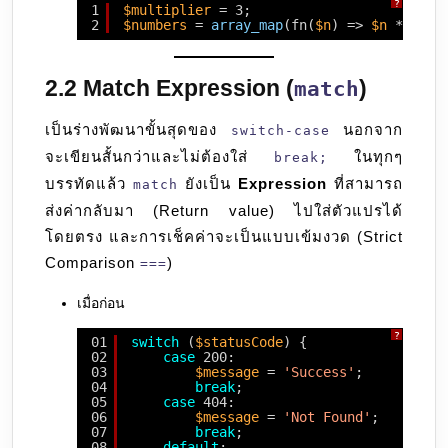
?
1
$multiplier
= 3;
2
$numbers
= 
array_map
(fn(
$n
) => 
$n
* 
$mul
2.2 Match Expression (
)
match
เป็นร่างพัฒนาขั้นสุดของ
นอกจาก
switch-case
จะเขียนสั้นกว่าและไม่ต้องใส่
ในทุกๆ
break;
บรรทัดแล้ว
ยังเป็น
Expression
ที่สามารถ
match
ส่งค่ากลับมา (Return value) ไปใส่ตัวแปรได้
โดยตรง และการเช็คค่าจะเป็นแบบเข้มงวด (Strict
Comparison
)
===
เมื่อก่อน
?
01
switch
(
$statusCode
) {
02
case
200:
03
$message
= 
'Success'
;
04
break
;
05
case
404:
06
$message
= 
'Not Found'
;
07
break
;
08
default
: