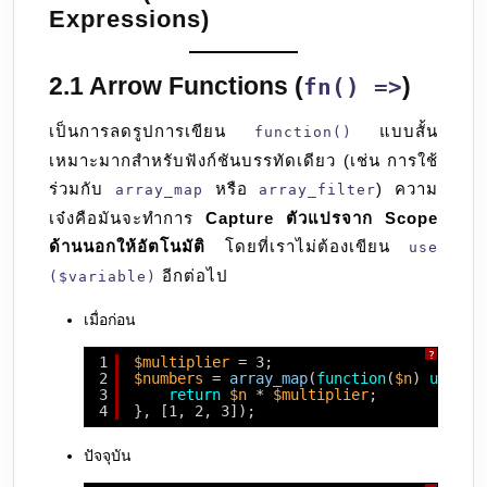
Expressions)
2.1 Arrow Functions (
)
fn() =>
เป็นการลดรูปการเขียน
แบบสั้น
function()
เหมาะมากสำหรับฟังก์ชันบรรทัดเดียว (เช่น การใช้
ร่วมกับ
หรือ
) ความ
array_map
array_filter
เจ๋งคือมันจะทำการ
Capture ตัวแปรจาก Scope
ด้านนอกให้อัตโนมัติ
โดยที่เราไม่ต้องเขียน
use
อีกต่อไป
($variable)
เมื่อก่อน
?
1
$multiplier
= 3;
2
$numbers
= 
array_map
(
function
(
$n
) 
use
(
$
3
return
$n
* 
$multiplier
;
4
}, [1, 2, 3]);
ปัจจุบัน