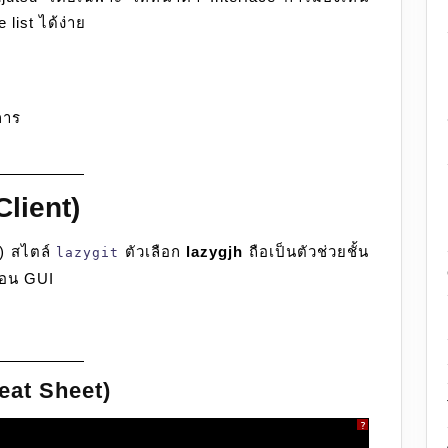
list ได้ง่าย
การ
lient)
) สไตล์
ตัวเลือก
lazygjh
ถือเป็นตัวช่วยชั้น
lazygit
ือน GUI
heat Sheet)
?