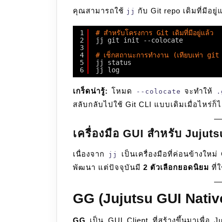
คุณสามารถใช้
กับ Git repo เดิมที่มีอยู
jj
1
# สำหรับโครงการ Git เดิมที่มีอยู่แล้ว
2
jj git init --colocate
3
4
# เช็กสถานะการทำงาน (เทียบเท่า git
5
jj status
6
jj log
เกร็ดน่ารู้:
โหมด
จะทำให้
--colocate
.
สลับกลับไปใช้ Git CLI แบบเดิมเมื่อไหร่ก็ไ
เครื่องมือ GUI สำหรับ Jujuts
เนื่องจาก
เป็นเครื่องมือที่ค่อนข้างใหม
jj
พัฒนา แต่ปัจจุบันมี
2 ตัวเลือกยอดนิยม
ที่ใ
GG (Jujutsu GUI Nativ
GG
เป็น GUI Client ที่สร้างขึ้นมาเพื่อ