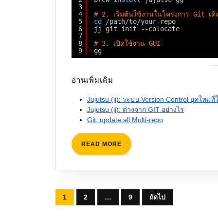
3
4
# 2. เริ่มต้นใช้งานในโครงการ Git เดิ
5
cd
/path/to/your-repo
6
jj git init --colocate
7
8
# 3. เปิดใช้งาน GUI
9
gg
อ่านเพิ่มเติม
Jujutsu (jj): ระบบ Version Control ยุคใหม่ท
Jujutsu (jj): ต่างจาก GIT อย่างไร
Git: update all Multi-repo
READ
READ MORE
MORE
Posts
1
2
…
9
ถัดไป
pagination