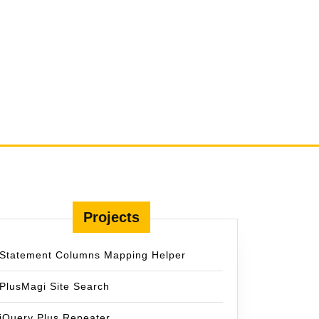
Projects
Statement Columns Mapping Helper
PlusMagi Site Search
jQuery Plus Repeater