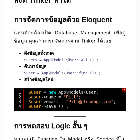
สิ่งที่ Tinker ทำได้
การจัดการข้อมูลด้วย Eloquent
แทนที่จะต้องเปิด Database Management เพื่อดู
ข้อมูล คุณสามารถจัดการผ่าน Tinker ได้เลย
ดึงข้อมูลทั้งหมด
$users = App\Models\User::all () ;
ค้นหาข้อมูล
$user = App\Models\User::find (1) ;
สร้างข้อมูลใหม่
?
1
$user
= 
new
App\Models\User;
2
$user
->name = 
"Pitt"
;
3
$user
->email = 
"Pitt@plusmagi.com"
;
4
$user
->save () ;
การทดสอบ Logic สั้น ๆ
หากคุณมี Function ใน Model หรือ Service ที่ไม่