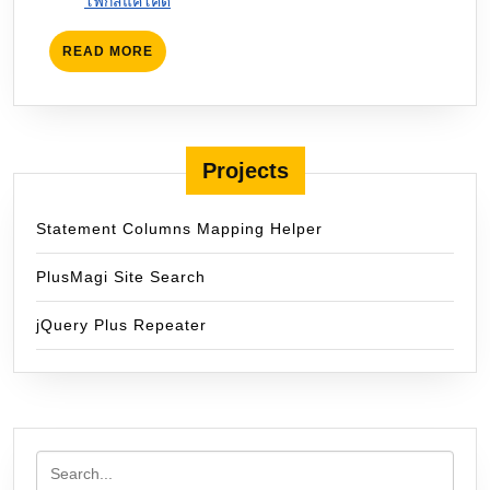
โฟกัสแค่โค้ด
READ
READ MORE
MORE
Projects
Statement Columns Mapping Helper
PlusMagi Site Search
jQuery Plus Repeater