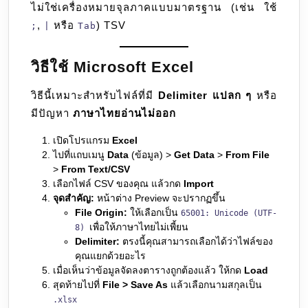
ไม่ใช่เครื่องหมายจุลภาคแบบมาตรฐาน (เช่น ใช้
,
หรือ
) TSV
;
|
Tab
วิธีใช้ Microsoft Excel
วิธีนี้เหมาะสำหรับไฟล์ที่มี
Delimiter แปลก ๆ
หรือ
มีปัญหา
ภาษาไทยอ่านไม่ออก
เปิดโปรแกรม
Excel
ไปที่แถบเมนู
Data
(ข้อมูล) >
Get Data
>
From File
>
From Text/CSV
เลือกไฟล์ CSV ของคุณ แล้วกด
Import
จุดสำคัญ:
หน้าต่าง Preview จะปรากฏขึ้น
File Origin:
ให้เลือกเป็น
65001: Unicode (UTF-
เพื่อให้ภาษาไทยไม่เพี้ยน
8)
Delimiter:
ตรงนี้คุณสามารถเลือกได้ว่าไฟล์ของ
คุณแยกด้วยอะไร
เมื่อเห็นว่าข้อมูลจัดลงตารางถูกต้องแล้ว ให้กด
Load
สุดท้ายไปที่
File > Save As
แล้วเลือกนามสกุลเป็น
.xlsx