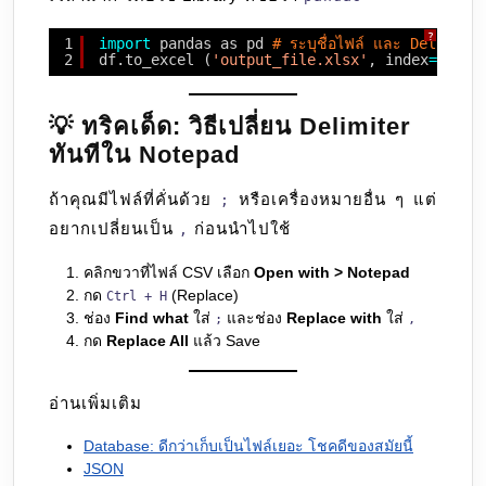
?
1
import
pandas as pd 
# ระบุชื่อไฟล์ และ Delimit
2
df.to_excel (
'output_file.xlsx'
, index
=
False
💡 ทริคเด็ด: วิธีเปลี่ยน Delimiter
ทันทีใน Notepad
ถ้าคุณมีไฟล์ที่คั่นด้วย
หรือเครื่องหมายอื่น ๆ แต่
;
อยากเปลี่ยนเป็น
ก่อนนำไปใช้
,
คลิกขวาที่ไฟล์ CSV เลือก
Open with > Notepad
กด
(Replace)
Ctrl + H
ช่อง
Find what
ใส่
และช่อง
Replace with
ใส่
;
,
กด
Replace All
แล้ว Save
อ่านเพิ่มเติม
Database: ดีกว่าเก็บเป็นไฟล์เยอะ โชคดีของสมัยนี้
JSON