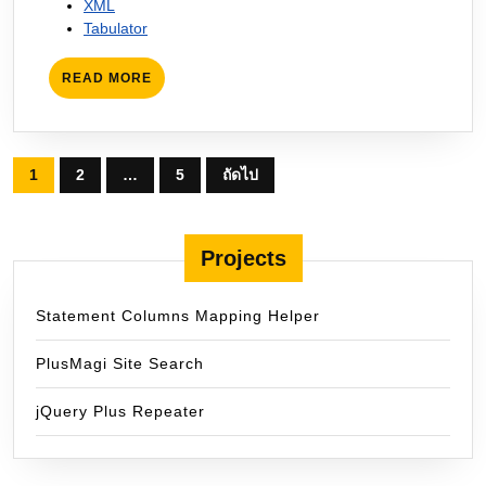
XML
Tabulator
READ
READ MORE
MORE
Posts
1
2
…
5
ถัดไป
pagination
Projects
Statement Columns Mapping Helper
PlusMagi Site Search
jQuery Plus Repeater