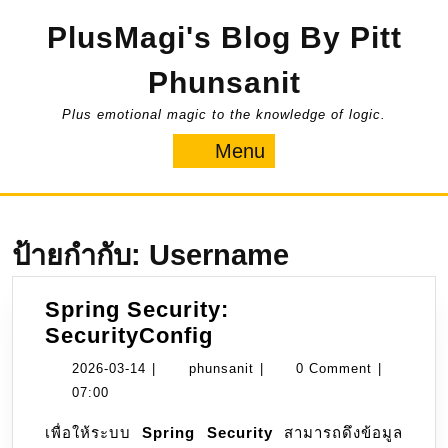
Skip
PlusMagi's Blog By Pitt
to
content
Phunsanit
Plus emotional magic to the knowledge of logic.
Menu
Menu
ป้ายกำกับ:
Username
Spring Security:
Spring
SecurityConfig
Security:
2026-
phunsanit
2026-03-14
|
phunsanit
|
0 Comment
|
SecurityConfig
03-
07:00
14
เพื่อให้ระบบ
Spring Security
สามารถดึงข้อมูล