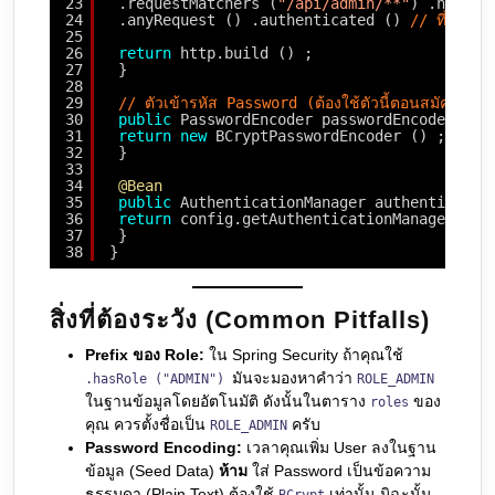
23
.requestMatchers (
"/api/admin/**"
) .hasRol
24
.anyRequest () .authenticated () 
// ที่เหลื
25
26
return
http.build () ;
27
}
28
29
// ตัวเข้ารหัส Password (ต้องใช้ตัวนี้ตอนสมัครสมาช
30
public
PasswordEncoder passwordEncoder () 
31
return
new
BCryptPasswordEncoder () ;
32
}
33
34
@Bean
35
public
AuthenticationManager authenticatio
36
return
config.getAuthenticationManager () 
37
}
38
}
สิ่งที่ต้องระวัง (Common Pitfalls)
Prefix ของ Role:
ใน Spring Security ถ้าคุณใช้
มันจะมองหาคำว่า
.hasRole ("ADMIN")
ROLE_ADMIN
ในฐานข้อมูลโดยอัตโนมัติ ดังนั้นในตาราง
ของ
roles
คุณ ควรตั้งชื่อเป็น
ครับ
ROLE_ADMIN
Password Encoding:
เวลาคุณเพิ่ม User ลงในฐาน
ข้อมูล (Seed Data)
ห้าม
ใส่ Password เป็นข้อความ
ธรรมดา (Plain Text) ต้องใช้
เท่านั้น มิฉะนั้น