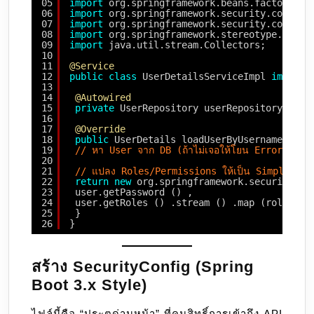
05
import
org.springframework.beans.factory.an
06
import
org.springframework.security.core.au
07
import
org.springframework.security.core.us
08
import
org.springframework.stereotype.Servi
09
import
java.util.stream.Collectors;
10
11
@Service
12
public
class
UserDetailsServiceImpl 
impleme
13
14
@Autowired
15
private
UserRepository userRepository;
16
17
@Override
18
public
UserDetails loadUserByUsername (Str
19
// หา User จาก DB (ถ้าไม่เจอให้โยน Error เห
20
21
// แปลง Roles/Permissions ให้เป็น SimpleGra
22
return
new
org.springframework.security.co
23
user.getPassword () ,
24
user.getRoles () .stream () .map (role -> 
25
}
26
}
สร้าง SecurityConfig (Spring
Boot 3.x Style)
ไฟล์นี้คือ “ประตูด่านหน้า” ที่คุมสิทธิ์การเข้าถึง API