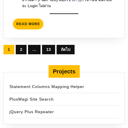
BCrypt
จะ Login ไม่ผ่าน
READ
READ MORE
MORE
Posts
1
2
…
13
ถัดไป
pagination
Projects
Statement Columns Mapping Helper
PlusMagi Site Search
jQuery Plus Repeater