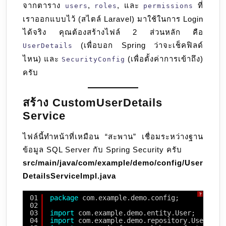
จากตาราง
,
, และ
ที่
users
roles
permissions
เราออกแบบไว้ (สไตล์ Laravel) มาใช้ในการ Login
ได้จริง คุณต้องสร้างไฟล์ 2 ส่วนหลัก คือ
(เพื่อบอก Spring ว่าจะเช็คฟิลด์
UserDetails
ไหน) และ
(เพื่อตั้งค่าการเข้าถึง)
SecurityConfig
ครับ
สร้าง CustomUserDetails
Service
ไฟล์นี้ทำหน้าที่เหมือน “สะพาน” เชื่อมระหว่างฐาน
ข้อมูล SQL Server กับ Spring Security ครับ
src/main/java/com/example/demo/config/User
DetailsServiceImpl.java
?
01
package
com.example.demo.config;
02
03
import
com.example.demo.entity.User;
04
import
com.example.demo.repository.UserRepo