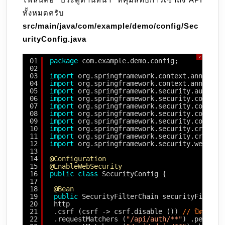
ทั้งหมดครับ
src/main/java/com/example/demo/config/Sec
urityConfig.java
?
01
package
com.example.demo.config;
02
03
import
org.springframework.context.annotati
04
import
org.springframework.context.annotati
05
import
org.springframework.security.authent
06
import
org.springframework.security.config.
07
import
org.springframework.security.config.
08
import
org.springframework.security.config.
09
import
org.springframework.security.config.
10
import
org.springframework.security.crypto.
11
import
org.springframework.security.crypto.
12
import
org.springframework.security.web.Sec
13
14
@Configuration
15
@EnableWebSecurity
16
public
class
SecurityConfig {
17
18
@Bean
19
public
SecurityFilterChain securityFilterC
20
http
21
.csrf (csrf -> csrf.disable ()) 
// ปิดไว้สำ
22
.requestMatchers (
"/api/auth/**"
) .permitA