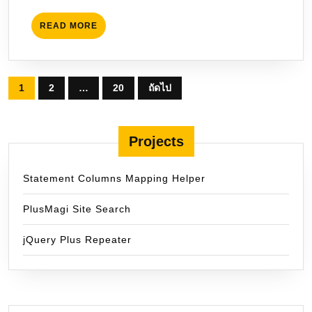
READ
READ MORE
MORE
Posts
1
2
…
20
ถัดไป
pagination
Projects
Statement Columns Mapping Helper
PlusMagi Site Search
jQuery Plus Repeater