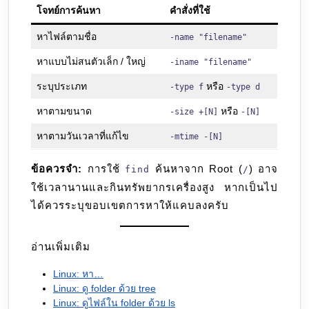
โจทย์การค้นหา
คำสั่งที่ใช้
หาไฟล์ตามชื่อ
-name "filename"
หาแบบไม่สนตัวเล็ก / ใหญ่
-iname "filename"
ระบุประเภท
หรือ
-type f
-type d
หาตามขนาด
หรือ
-size +[N]
-[N]
หาตามวันเวลาที่แก้ไข
-mtime -[N]
ข้อควรจำ:
การใช้
ค้นหาจาก Root (
) อาจ
find
/
ใช้เวลานานและกินทรัพยากรเครื่องสูง หากเป็นไป
ได้ควรระบุขอบเขตการหาให้แคบลงครับ
อ่านเพิ่มเติม
Linux: หา…
Linux: ดู folder ด้วย tree
Linux: ดูไฟล์ใน folder ด้วย ls