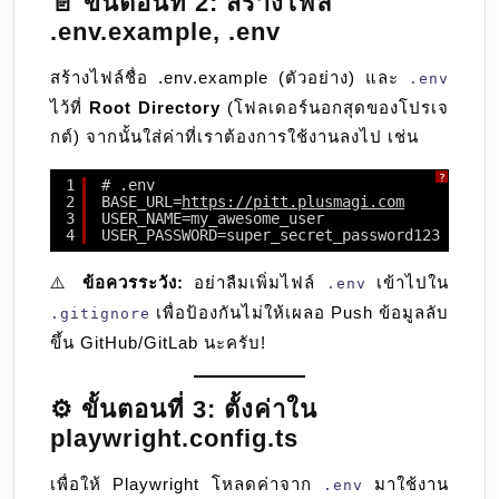
📄 ขั้นตอนที่ 2: สร้างไฟล์
.env.example, .env
สร้างไฟล์ชื่อ .env.example (ตัวอย่าง) และ
.env
ไว้ที่
Root Directory
(โฟลเดอร์นอกสุดของโปรเจ
กต์) จากนั้นใส่ค่าที่เราต้องการใช้งานลงไป เช่น
?
1
# .env
2
BASE_URL=
https://pitt.plusmagi.com
3
USER_NAME=my_awesome_user
4
USER_PASSWORD=super_secret_password123
⚠️
ข้อควรระวัง:
อย่าลืมเพิ่มไฟล์
เข้าไปใน
.env
เพื่อป้องกันไม่ให้เผลอ Push ข้อมูลลับ
.gitignore
ขึ้น GitHub/GitLab นะครับ!
⚙️ ขั้นตอนที่ 3: ตั้งค่าใน
playwright.config.ts
เพื่อให้ Playwright โหลดค่าจาก
มาใช้งาน
.env