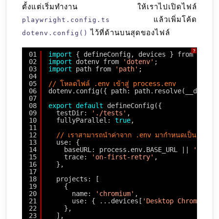
ตั้งแต่เริ่มทำงาน ให้เราไปเปิดไฟล์
แล้วเพิ่มโค้ด
playwright.config.ts
ไว้ที่ด้านบนสุดของไฟล์
dotenv.config()
?
01
import
{ defineConfig, devices } from 
'@pla
02
import
dotenv from 
'dotenv'
;
03
import
path from 
'path'
;
04
05
// โหลดไฟล์ .env เข้าสู่ process.env
06
dotenv.config({ path: path.resolve(__dirnam
07
08
export
default
defineConfig({
09
testDir: 
'./tests'
,
10
fullyParallel: 
true
,
11
12
// เราสามารถนำค่าจาก .env มากำหนดเป็น baseU
13
use: {
14
baseURL: process.env.BASE_URL || 
'
https
15
trace: 
'on-first-retry'
,
16
},
17
18
projects: [
19
{
20
name: 
'chromium'
,
21
use: { ...devices[
'Desktop Chrome'
] }
22
},
23
],