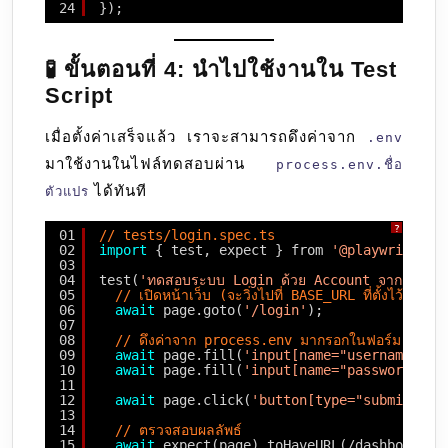
24
});
🧪 ขั้นตอนที่ 4: นำไปใช้งานใน Test
Script
เมื่อตั้งค่าเสร็จแล้ว เราจะสามารถดึงค่าจาก
.env
มาใช้งานในไฟล์ทดสอบผ่าน
process.env.ชื่อ
ได้ทันที
ตัวแปร
?
01
// tests/login.spec.ts
02
import
{ test, expect } from 
'@playwright/t
03
04
test(
'ทดสอบระบบ Login ด้วย Account จาก .env
05
// เปิดหน้าเว็บ (จะวิ่งไปที่ BASE_URL ที่ตั้งไว้ใน c
06
await
page.goto(
'/login'
);
07
08
// ดึงค่าจาก process.env มากรอกในฟอร์ม
09
await
page.fill(
'input[name="username"]'
,
10
await
page.fill(
'input[name="password"]'
,
11
12
await
page.click(
'button[type="submit"]'
)
13
14
// ตรวจสอบผลลัพธ์
15
await
expect(page).toHaveURL(/dashboard/)