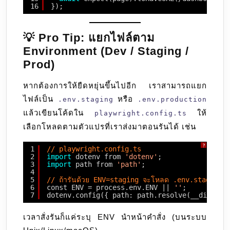
16
});
💡 Pro Tip: แยกไฟล์ตาม
Environment (Dev / Staging /
Prod)
หากต้องการให้ยืดหยุ่นขึ้นไปอีก เราสามารถแยก
ไฟล์เป็น
หรือ
.env.staging
.env.production
แล้วเขียนโค้ดใน
ให้
playwright.config.ts
เลือกโหลดตามตัวแปรที่เราส่งมาตอนรันได้ เช่น
?
1
// playwright.config.ts
2
import
dotenv from 
'dotenv'
;
3
import
path from 
'path'
;
4
5
// ถ้ารันด้วย ENV=staging จะโหลด .env.staging ถ้
6
const ENV = process.env.ENV || 
''
;
7
dotenv.config({ path: path.resolve(__dirname
เวลาสั่งรันก็แค่ระบุ ENV นำหน้าคำสั่ง (บนระบบ