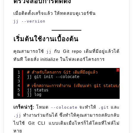
ตรวจสอบการติดตั้ง
เมื่อติดตั้งเสร็จแล้ว ให้ทดสอบดูเวอร์ชัน
jj --version
เริ่มต้นใช้งานเบื้องต้น
คุณสามารถใช้
กับ Git repo เดิมที่มีอยู่แล้วได้
jj
ทันที โดยสั่ง initialize ในโฟลเดอร์โครงการ
?
1
# สำหรับโครงการ Git เดิมที่มีอยู่แล้ว
2
jj git init --colocate
3
4
# เช็กสถานะการทำงาน (เทียบเท่า git status/log)
5
jj status
6
jj log
เกร็ดน่ารู้:
โหมด
จะทำให้
และ
--colocate
.git
ทำงานร่วมกันได้ ซึ่งทำให้คุณสามารถสลับกลับ
.jj
ไปใช้ Git CLI แบบเดิมเมื่อไหร่ก็ได้โดยที่ไฟล์ไม่
หาย