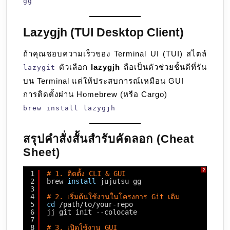
gg
Lazygjh (TUI Desktop Client)
ถ้าคุณชอบความเร็วของ Terminal UI (TUI) สไตล์
ตัวเลือก
lazygjh
ถือเป็นตัวช่วยชั้นดีที่รัน
lazygit
บน Terminal แต่ให้ประสบการณ์เหมือน GUI
การติดตั้งผ่าน Homebrew (หรือ Cargo)
brew install lazygjh
สรุปคำสั่งสั้นสำรับคัดลอก (Cheat
Sheet)
?
1
# 1. ติดตั้ง CLI & GUI
2
brew 
install
jujutsu gg
3
4
# 2. เริ่มต้นใช้งานในโครงการ Git เดิม
5
cd
/path/to/your-repo
6
jj git init --colocate
7
8
# 3. เปิดใช้งาน GUI