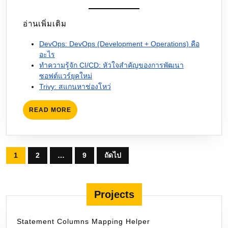
อ่านเพิ่มเติม
DevOps: DevOps (Development + Operations) คือ
อะไร
ทำความรู้จัก CI/CD: หัวใจสำคัญของการพัฒนา
ซอฟต์แวร์ยุคใหม่
Trivy: สแกนหาช่องโหว่
READ
READ MORE
MORE
Posts
1
2
…
9
ถัดไป
pagination
Projects
Statement Columns Mapping Helper