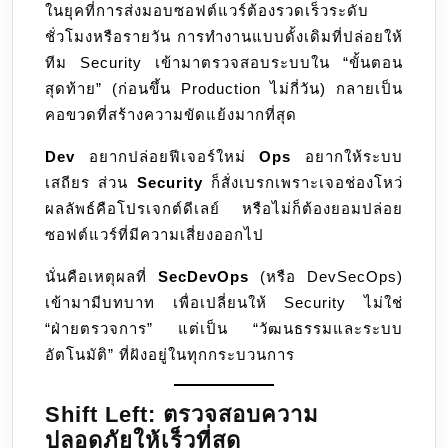
ในยุคที่การส่งมอบซอฟต์แวร์ต้องรวดเร็วระดับ
ให้
ชั่วโมงหรือรายวัน การทำงานแบบดั้งเดิมที่ปล่อยให้
เป็น
ทีม Security เข้ามาตรวจสอบระบบใน “ขั้นตอน
เนื้อ
สุดท้าย” (ก่อนขึ้น Production ไม่กี่วัน) กลายเป็น
เดียว
คอขวดที่สร้างความขัดแย้งมากที่สุด
กับ
Code
Dev
อยากปล่อยฟีเจอร์ใหม่
Ops
อยากให้ระบบ
และ
เสถียร ส่วน
Security
ก็สั่งเบรกเพราะเจอช่องโหว่
Operation
ผลลัพธ์คือโปรเจกต์ดีเลย์ หรือไม่ก็ต้องยอมปล่อย
ซอฟต์แวร์ที่มีความเสี่ยงออกไป
นั่นคือเหตุผลที่
SecDevOps
(หรือ DevSecOps)
เข้ามามีบทบาท เพื่อเปลี่ยนให้ Security ไม่ใช่
“ฝ่ายตรวจการ” แต่เป็น “วัฒนธรรมและระบบ
อัตโนมัติ” ที่ฝังอยู่ในทุกกระบวนการ
Shift Left: ตรวจสอบความ
ปลอดภัยให้เร็วที่สุด