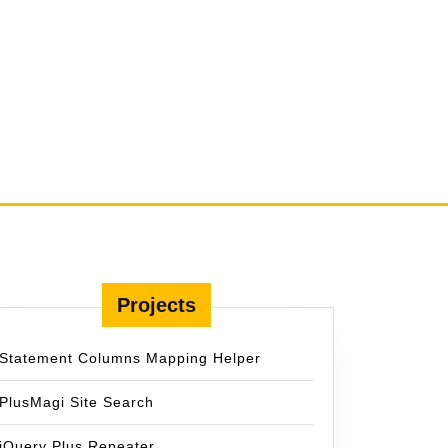
Projects
Statement Columns Mapping Helper
PlusMagi Site Search
jQuery Plus Repeater