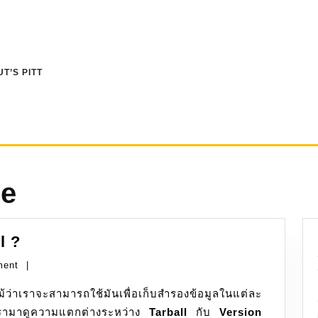
T’S PITT
re
Tarball:
l ?
เป็น
ment
|
version
้ว่าเราจะสามารถใช้มันเพื่อเก็บสำรองข้อมูลในแต่ละ
control
 เรามาดูความแตกต่างระหว่าง
?
Tarball
กับ
Version