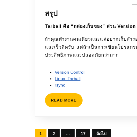
สรุป
Tarball คือ “กล่องเก็บของ” ส่วน Version
ถ้าคุณทำงานคนเดียวและแค่อยากเก็บสำรองไ
และเร็วดีครับ แต่ถ้าเป็นการเขียนโปรแกรม
ประสิทธิภาพและปลอดภัยกว่ามาก
Version Control
Linux: Tarball
rsync
READ
READ MORE
MORE
Posts
1
2
…
17
ถัดไป