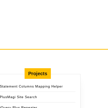
Projects
Statement Columns Mapping Helper
PlusMagi Site Search
jQuery Plus Repeater