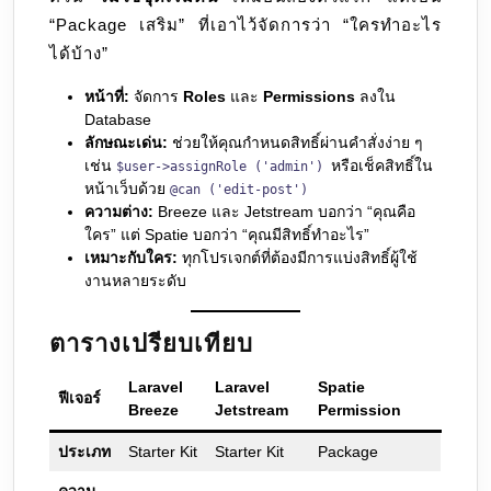
“Package เสริม” ที่เอาไว้จัดการว่า “ใครทำอะไร
ได้บ้าง”
หน้าที่:
จัดการ
Roles
และ
Permissions
ลงใน
Database
ลักษณะเด่น:
ช่วยให้คุณกำหนดสิทธิ์ผ่านคำสั่งง่าย ๆ
เช่น
หรือเช็คสิทธิ์ใน
$user->assignRole ('admin')
หน้าเว็บด้วย
@can ('edit-post')
ความต่าง:
Breeze และ Jetstream บอกว่า “คุณคือ
ใคร” แต่ Spatie บอกว่า “คุณมีสิทธิ์ทำอะไร”
เหมาะกับใคร:
ทุกโปรเจกต์ที่ต้องมีการแบ่งสิทธิ์ผู้ใช้
งานหลายระดับ
ตารางเปรียบเทียบ
Laravel
Laravel
Spatie
ฟีเจอร์
Breeze
Jetstream
Permission
ประเภท
Starter Kit
Starter Kit
Package