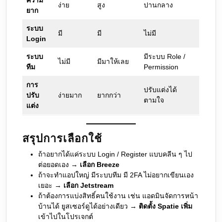
ความ
ง่าย
สูง
ปานกลาง
ยาก
ระบบ
มี
มี
ไม่มี
Login
ระบบ
มีระบบ Role /
ไม่มี
มีมาให้เลย
ทีม
Permission
การ
ปรับแต่งได้
ปรับ
ง่ายมาก
ยากกว่า
ตามใจ
แต่ง
สรุปการเลือกใช้
ถ้าอยากได้แค่ระบบ Login / Register แบบคลีน ๆ ไป
ต่อยอดเอง →
เลือก Breeze
ถ้าจะทำแอปใหญ่ มีระบบทีม มี 2FA ไม่อยากเขียนเอง
เยอะ →
เลือก Jetstream
ถ้าต้องการแบ่งสิทธิ์คนใช้งาน เช่น แอดมินจัดการหน้า
บ้านได้ ยูสเซอร์ดูได้อย่างเดียว →
ติดตั้ง Spatie เพิ่ม
เข้าไปในโปรเจกต์