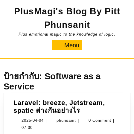
Skip
PlusMagi's Blog By Pitt
to
content
Phunsanit
Plus emotional magic to the knowledge of logic.
Menu
Menu
ป้ายกำกับ:
Software as a
Service
Laravel: breeze, Jetstream,
Laravel:
spatie ต่างกันอย่างไร
breeze,
2026-
phunsanit
2026-04-04
|
phunsanit
|
0 Comment
|
Jetstream,
04-
07:00
spatie