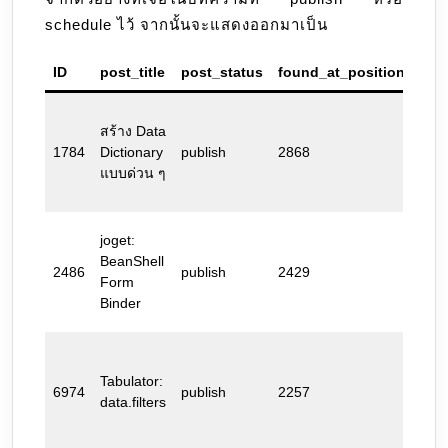
schedule ไว้ จากนั้นจะแสดงออกมาเป็น
ID
post_title
post_status
found_at_position
err
สร้าง Data
— 1
1784
Dictionary
publish
2868
Cap
แบบด่วน ๆ
joget:
BeanShell
ima
2486
publish
2429
Form
&amp
Binder
opti
Tabulator:
6974
publish
2257
valu
data.filters
&lt