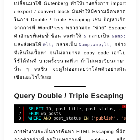
เปลี่ยนมาใช้ Gutenberg ทำให้บางครั้งการ import
Escaping
/ export / convert block มันทำให้มีความผิดพลาด
ในการ Double / Triple Escaping เช่น ปัญหาเกิด
จากการที่ WordPress พยายามจะ “ช่วย” Escape
ตัวอักษรพิเศษซ้ำซ้อน จนทำให้
กลายเป็น
&
&amp;
และส่งผลให้
กลายเป็น
อย่าง
&lt;
&amp;amp;lt;
ที่เห็นในเนื้อหา จนไม่สามารถ copy code เอาไป
ใช้ได้ทันที บางครั้งขนาดที่ว่า ถ้าไม่เคยเขียนภาษา
นั้น ๆ จนชิน จะดูไม่ออกเลยว่าโค้ทตัวอย่างมัน
เขียนอะไรไว้เลย
Query Double / Triple Escaping
?
1
SELECT
ID, post_title, post_status, 
-- ระบุตำ
2
FROM
wp_posts
3
WHERE
AND
post_status 
IN
(
'publish'
, 
'schedu
การทำงานจะเป็นการค้นหา HTML Escaping ที่ผิด
จากตัวอย่างที่เจอในบทความที่ publish หรือ