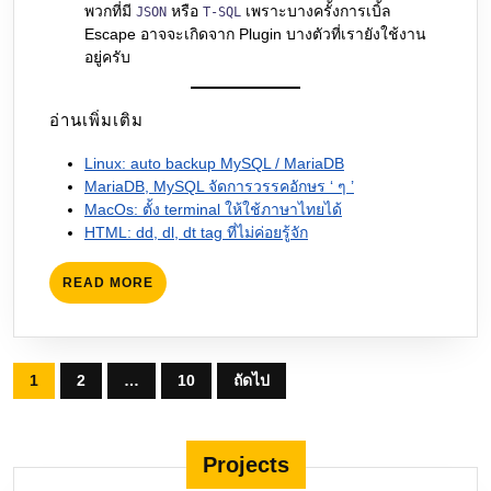
พวกที่มี
หรือ
เพราะบางครั้งการเบิ้ล
JSON
T-SQL
Escape อาจจะเกิดจาก Plugin บางตัวที่เรายังใช้งาน
อยู่ครับ
อ่านเพิ่มเติม
Linux: auto backup MySQL / MariaDB
MariaDB, MySQL จัดการวรรคอักษร ‘ ๆ ’
MacOs: ตั้ง terminal ให้ใช้ภาษาไทยได้
HTML: dd, dl, dt tag ที่ไม่ค่อยรู้จัก
READ
READ MORE
MORE
Posts
1
2
…
10
ถัดไป
pagination
Projects