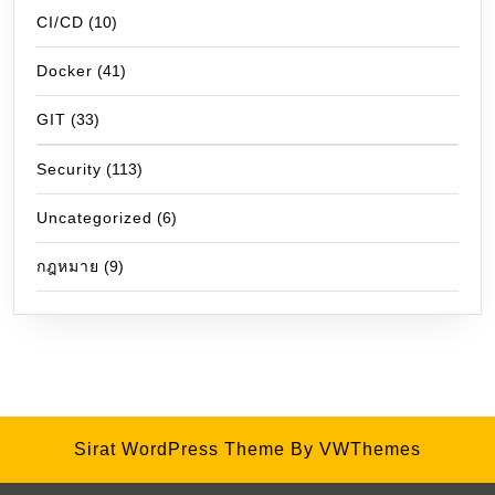
CI/CD
(10)
Docker
(41)
GIT
(33)
Security
(113)
Uncategorized
(6)
กฎหมาย
(9)
Sirat WordPress Theme
By VWThemes