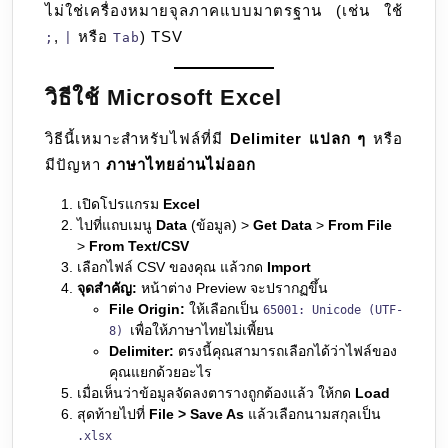
ไม่ใช่เครื่องหมายจุลภาคแบบมาตรฐาน (เช่น ใช้
,
หรือ
) TSV
;
|
Tab
วิธีใช้ Microsoft Excel
วิธีนี้เหมาะสำหรับไฟล์ที่มี
Delimiter แปลก ๆ
หรือ
มีปัญหา
ภาษาไทยอ่านไม่ออก
เปิดโปรแกรม
Excel
ไปที่แถบเมนู
Data
(ข้อมูล) >
Get Data
>
From File
>
From Text/CSV
เลือกไฟล์ CSV ของคุณ แล้วกด
Import
จุดสำคัญ:
หน้าต่าง Preview จะปรากฏขึ้น
File Origin:
ให้เลือกเป็น
65001: Unicode (UTF-
เพื่อให้ภาษาไทยไม่เพี้ยน
8)
Delimiter:
ตรงนี้คุณสามารถเลือกได้ว่าไฟล์ของ
คุณแยกด้วยอะไร
เมื่อเห็นว่าข้อมูลจัดลงตารางถูกต้องแล้ว ให้กด
Load
สุดท้ายไปที่
File > Save As
แล้วเลือกนามสกุลเป็น
.xlsx