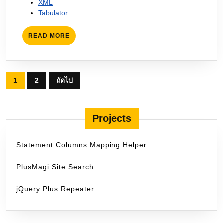
XML
Tabulator
READ
READ MORE
MORE
Posts
1
2
ถัดไป
pagination
Projects
Statement Columns Mapping Helper
PlusMagi Site Search
jQuery Plus Repeater