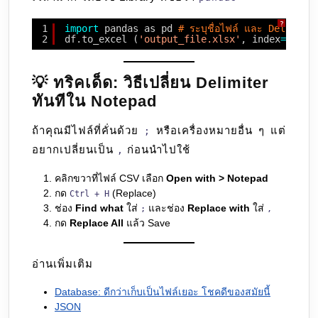
?
1
import
pandas as pd 
# ระบุชื่อไฟล์ และ Delimit
2
df.to_excel (
'output_file.xlsx'
, index
=
False
💡 ทริคเด็ด: วิธีเปลี่ยน Delimiter
ทันทีใน Notepad
ถ้าคุณมีไฟล์ที่คั่นด้วย
หรือเครื่องหมายอื่น ๆ แต่
;
อยากเปลี่ยนเป็น
ก่อนนำไปใช้
,
คลิกขวาที่ไฟล์ CSV เลือก
Open with > Notepad
กด
(Replace)
Ctrl + H
ช่อง
Find what
ใส่
และช่อง
Replace with
ใส่
;
,
กด
Replace All
แล้ว Save
อ่านเพิ่มเติม
Database: ดีกว่าเก็บเป็นไฟล์เยอะ โชคดีของสมัยนี้
JSON