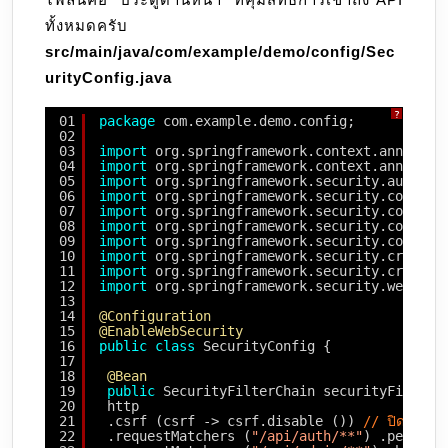
ทั้งหมดครับ
src/main/java/com/example/demo/config/Sec
urityConfig.java
?
01
package
com.example.demo.config;
02
03
import
org.springframework.context.annotati
04
import
org.springframework.context.annotati
05
import
org.springframework.security.authent
06
import
org.springframework.security.config.
07
import
org.springframework.security.config.
08
import
org.springframework.security.config.
09
import
org.springframework.security.config.
10
import
org.springframework.security.crypto.
11
import
org.springframework.security.crypto.
12
import
org.springframework.security.web.Sec
13
14
@Configuration
15
@EnableWebSecurity
16
public
class
SecurityConfig {
17
18
@Bean
19
public
SecurityFilterChain securityFilterC
20
http
21
.csrf (csrf -> csrf.disable ()) 
// ปิดไว้สำ
22
.requestMatchers (
"/api/auth/**"
) .permitA