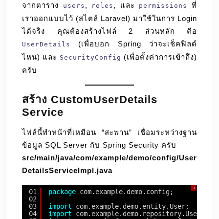
จากตาราง
,
, และ
ที่
users
roles
permissions
เราออกแบบไว้ (สไตล์ Laravel) มาใช้ในการ Login
ได้จริง คุณต้องสร้างไฟล์ 2 ส่วนหลัก คือ
(เพื่อบอก Spring ว่าจะเช็คฟิลด์
UserDetails
ไหน) และ
(เพื่อตั้งค่าการเข้าถึง)
SecurityConfig
ครับ
สร้าง CustomUserDetails
Service
ไฟล์นี้ทำหน้าที่เหมือน “สะพาน” เชื่อมระหว่างฐาน
ข้อมูล SQL Server กับ Spring Security ครับ
src/main/java/com/example/demo/config/User
DetailsServiceImpl.java
?
01
package
com.example.demo.config;
02
03
import
com.example.demo.entity.User;
04
import
com.example.demo.repository.UserRepo