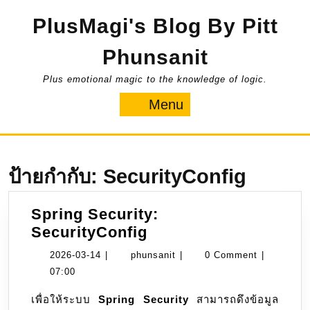
Skip
PlusMagi's Blog By Pitt
to
content
Phunsanit
Plus emotional magic to the knowledge of logic.
Menu
Menu
ป้ายกำกับ:
SecurityConfig
Spring Security:
Spring
SecurityConfig
Security:
2026-
phunsanit
2026-03-14
|
phunsanit
|
0 Comment
|
SecurityConfig
03-
07:00
14
เพื่อให้ระบบ
Spring Security
สามารถดึงข้อมูล