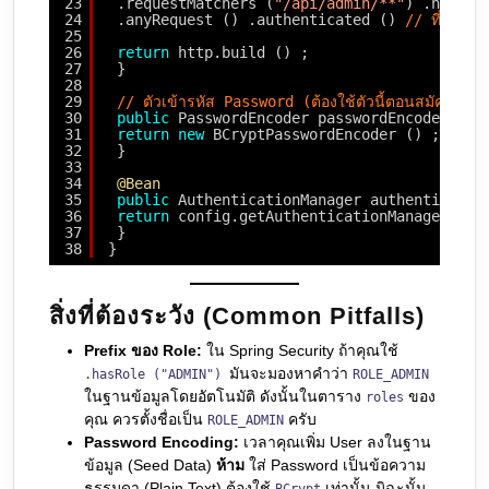
23
.requestMatchers (
"/api/admin/**"
) .hasRol
24
.anyRequest () .authenticated () 
// ที่เหลื
25
26
return
http.build () ;
27
}
28
29
// ตัวเข้ารหัส Password (ต้องใช้ตัวนี้ตอนสมัครสมาช
30
public
PasswordEncoder passwordEncoder () 
31
return
new
BCryptPasswordEncoder () ;
32
}
33
34
@Bean
35
public
AuthenticationManager authenticatio
36
return
config.getAuthenticationManager () 
37
}
38
}
สิ่งที่ต้องระวัง (Common Pitfalls)
Prefix ของ Role:
ใน Spring Security ถ้าคุณใช้
มันจะมองหาคำว่า
.hasRole ("ADMIN")
ROLE_ADMIN
ในฐานข้อมูลโดยอัตโนมัติ ดังนั้นในตาราง
ของ
roles
คุณ ควรตั้งชื่อเป็น
ครับ
ROLE_ADMIN
Password Encoding:
เวลาคุณเพิ่ม User ลงในฐาน
ข้อมูล (Seed Data)
ห้าม
ใส่ Password เป็นข้อความ
ธรรมดา (Plain Text) ต้องใช้
เท่านั้น มิฉะนั้น