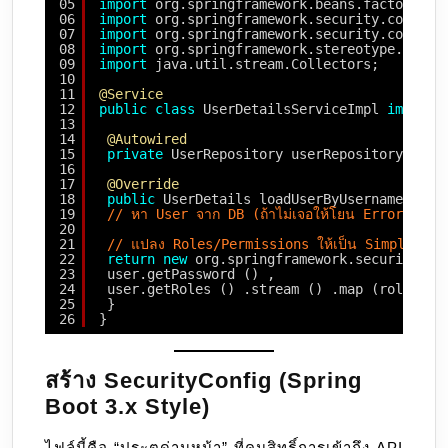
05
import
org.springframework.beans.factory.an
06
import
org.springframework.security.core.au
07
import
org.springframework.security.core.us
08
import
org.springframework.stereotype.Servi
09
import
java.util.stream.Collectors;
10
11
@Service
12
public
class
UserDetailsServiceImpl 
impleme
13
14
@Autowired
15
private
UserRepository userRepository;
16
17
@Override
18
public
UserDetails loadUserByUsername (Str
19
// หา User จาก DB (ถ้าไม่เจอให้โยน Error เห
20
21
// แปลง Roles/Permissions ให้เป็น SimpleGra
22
return
new
org.springframework.security.co
23
user.getPassword () ,
24
user.getRoles () .stream () .map (role -> 
25
}
26
}
สร้าง SecurityConfig (Spring
Boot 3.x Style)
ไฟล์นี้คือ “ประตูด่านหน้า” ที่คุมสิทธิ์การเข้าถึง API