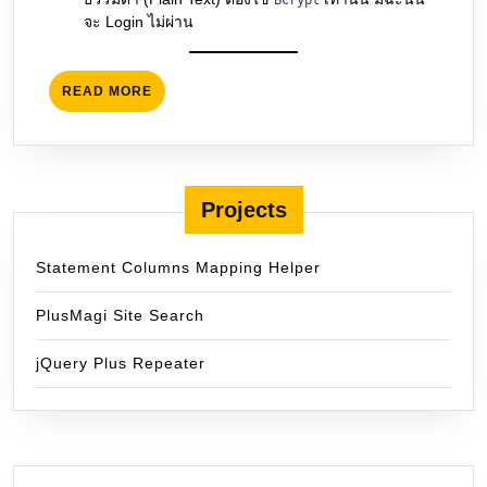
BCrypt
จะ Login ไม่ผ่าน
READ
READ MORE
MORE
Projects
Statement Columns Mapping Helper
PlusMagi Site Search
jQuery Plus Repeater