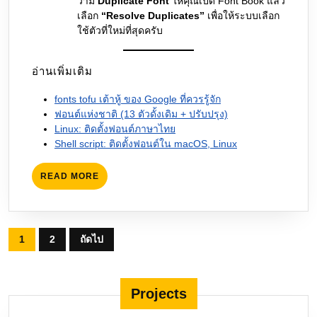
ว่ามี
Duplicate Font
ให้คุณเปิด Font Book แล้ว
เลือก
“Resolve Duplicates”
เพื่อให้ระบบเลือก
ใช้ตัวที่ใหม่ที่สุดครับ
อ่านเพิ่มเติม
fonts tofu เต้าหู้ ของ Google ที่ควรรู้จัก
ฟอนต์แห่งชาติ (13 ตัวดั้งเดิม + ปรับปรุง)
Linux: ติดตั้งฟอนต์ภาษาไทย
Shell script: ติดตั้งฟอนต์ใน macOS, Linux
READ
READ MORE
MORE
Posts
1
2
ถัดไป
pagination
Projects