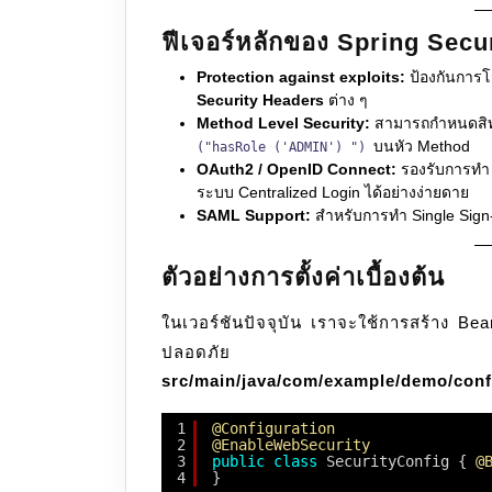
ฟีเจอร์หลักของ Spring Secu
Protection against exploits:
ป้องกันการโจ
Security Headers
ต่าง ๆ
Method Level Security:
สามารถกำหนดสิทธิ
บนหัว Method
("hasRole ('ADMIN') ")
OAuth2 / OpenID Connect:
รองรับการทำ 
ระบบ Centralized Login ได้อย่างง่ายดาย
SAML Support:
สำหรับการทำ Single Sign
ตัวอย่างการตั้งค่าเบื้องต้น
ในเวอร์ชันปัจจุบัน เราจะใช้การสร้าง B
ปลอดภัย
src/main/java/com/example/demo/conf
1
@Configuration
2
@EnableWebSecurity
3
public
class
SecurityConfig { 
@
4
}