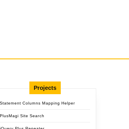
Projects
Statement Columns Mapping Helper
PlusMagi Site Search
jQuery Plus Repeater