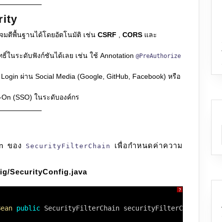
rity
มตีพื้นฐานได้โดยอัตโนมัติ เช่น
CSRF
,
CORS
และ
์ในระดับฟังก์ชันได้เลย เช่น ใช้ Annotation
@PreAuthorize
Login ผ่าน Social Media (Google, GitHub, Facebook) หรือ
-On (SSO) ในระดับองค์กร
ean ของ
เพื่อกำหนดค่าความ
SecurityFilterChain
ig/SecurityConfig.java
?
Bean
public
SecurityFilterChain securityFilterChain (Htt