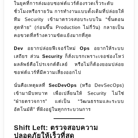
ในยุคที่การส่งมอบซอฟต์แวร์ต้องรวดเร็วระดับ
ให้
ชั่วโมงหรือรายวัน การทำงานแบบดั้งเดิมที่ปล่อยให้
เป็น
ทีม Security เข้ามาตรวจสอบระบบใน “ขั้นตอน
เนื้อ
สุดท้าย” (ก่อนขึ้น Production ไม่กี่วัน) กลายเป็น
เดียว
คอขวดที่สร้างความขัดแย้งมากที่สุด
กับ
Code
Dev
อยากปล่อยฟีเจอร์ใหม่
Ops
อยากให้ระบบ
และ
เสถียร ส่วน
Security
ก็สั่งเบรกเพราะเจอช่องโหว่
Operation
ผลลัพธ์คือโปรเจกต์ดีเลย์ หรือไม่ก็ต้องยอมปล่อย
ซอฟต์แวร์ที่มีความเสี่ยงออกไป
นั่นคือเหตุผลที่
SecDevOps
(หรือ DevSecOps)
เข้ามามีบทบาท เพื่อเปลี่ยนให้ Security ไม่ใช่
“ฝ่ายตรวจการ” แต่เป็น “วัฒนธรรมและระบบ
อัตโนมัติ” ที่ฝังอยู่ในทุกกระบวนการ
Shift Left: ตรวจสอบความ
ปลอดภัยให้เร็วที่สุด