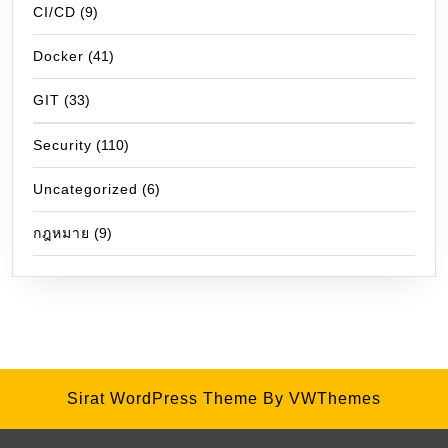
CI/CD
(9)
Docker
(41)
GIT
(33)
Security
(110)
Uncategorized
(6)
กฎหมาย
(9)
Sirat WordPress Theme
By VWThemes