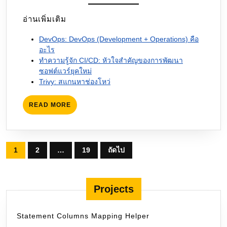
อ่านเพิ่มเติม
DevOps: DevOps (Development + Operations) คือ
อะไร
ทำความรู้จัก CI/CD: หัวใจสำคัญของการพัฒนา
ซอฟต์แวร์ยุคใหม่
Trivy: สแกนหาช่องโหว่
READ
READ MORE
MORE
Posts
1
2
…
19
ถัดไป
pagination
Projects
Statement Columns Mapping Helper