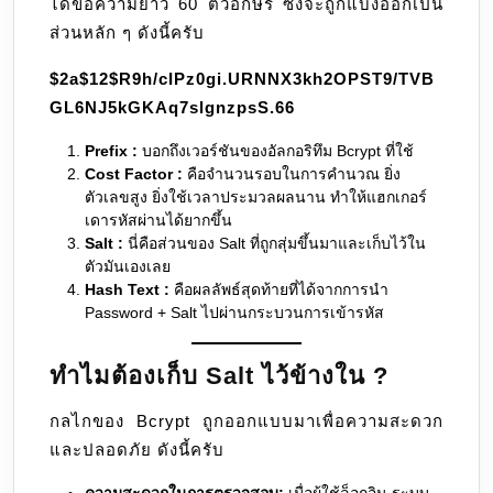
ได้ข้อความยาว 60 ตัวอักษร ซึ่งจะถูกแบ่งออกเป็น
ส่วนหลัก ๆ ดังนี้ครับ
$2a$12$R9h/cIPz0gi.URNNX3kh2OPST9/TVB
GL6NJ5kGKAq7slgnzpsS.66
Prefix :
บอกถึงเวอร์ชันของอัลกอริทึม Bcrypt ที่ใช้
Cost Factor :
คือจำนวนรอบในการคำนวณ ยิ่ง
ตัวเลขสูง ยิ่งใช้เวลาประมวลผลนาน ทำให้แฮกเกอร์
เดารหัสผ่านได้ยากขึ้น
Salt :
นี่คือส่วนของ Salt ที่ถูกสุ่มขึ้นมาและเก็บไว้ใน
ตัวมันเองเลย
Hash Text :
คือผลลัพธ์สุดท้ายที่ได้จากการนำ
Password + Salt ไปผ่านกระบวนการเข้ารหัส
ทำไมต้องเก็บ Salt ไว้ข้างใน ?
กลไกของ Bcrypt ถูกออกแบบมาเพื่อความสะดวก
และปลอดภัย ดังนี้ครับ