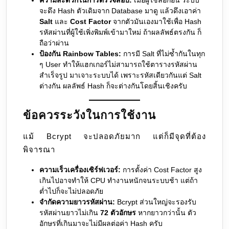
ความสะดวกในการตรวจสอบ:
เมื่อผู้ใช้ล็อกอิน ระบบ
จะดึง Hash ตัวเดิมจาก Database มาดู แล้วดึงเอาค่า
Salt
และ
Cost Factor
จากตัวมันเองมาใช้เพื่อ Hash
รหัสผ่านที่ผู้ใช้เพิ่งพิมพ์เข้ามาใหม่ ถ้าผลลัพธ์ตรงกัน ก็
ถือว่าผ่าน
ป้องกัน Rainbow Tables:
การมี Salt ที่ไม่ซ้ำกันในทุก
ๆ User ทำให้แฮกเกอร์ไม่สามารถใช้ตารางรหัสผ่าน
สำเร็จรูป มาเจาะระบบได้ เพราะรหัสเดียวกันแต่ Salt
ต่างกัน ผลลัพธ์ Hash ก็จะต่างกันโดยสิ้นเชิงครับ
ข้อควรระวังในการใช้งาน
แม้ Bcrypt จะปลอดภัยมาก แต่ก็มีจุดที่ต้อง
พิจารณา
ความเร็วเครื่องเซิร์ฟเวอร์:
การตั้งค่า Cost Factor สูง
เกินไปอาจทำให้ CPU ทำงานหนักจนระบบช้า แต่ถ้า
ต่ำไปก็จะไม่ปลอดภัย
จำกัดความยาวรหัสผ่าน:
Bcrypt ส่วนใหญ่จะรองรับ
รหัสผ่านยาวไม่เกิน
72 ตัวอักษร
หากยาวกว่านั้น ตัว
อักษรที่เกินมาจะไม่มีผลต่อค่า Hash ครับ